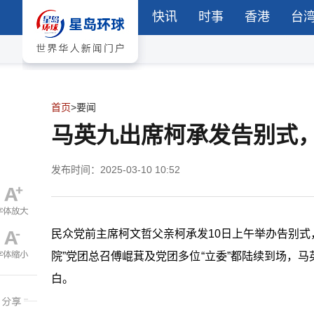
快讯
时事
香港
台
首页
>
要闻
马英九出席柯承发告别式
发布时间：2025-03-10 10:52
民众党前主席柯文哲父亲柯承发10日上午举办告别式
院”党团总召傅崐萁及党团多位“立委”都陆续到场，
白。