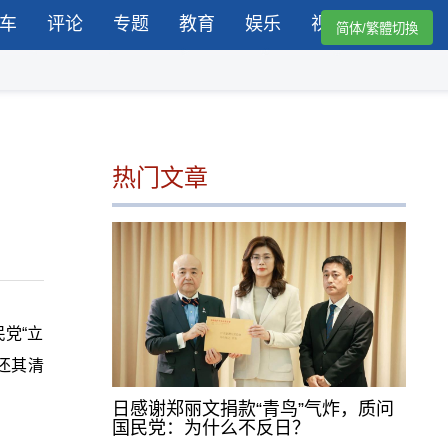
车
评论
专题
教育
娱乐
视频
简体/繁體切換
热门文章
党“立
还其清
日感谢郑丽文捐款“青鸟”气炸，质问
国民党：为什么不反日？