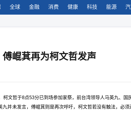
湾
全球
金融
消费
健康
科技
能源
汽
，傅崐萁再为柯文哲发声
，柯文哲于8点53分已到场参加家祭，前台湾领导人马英九、国民
马英九并未发言，傅崐萁则是再次呼吁，柯文哲若没有触法，必须