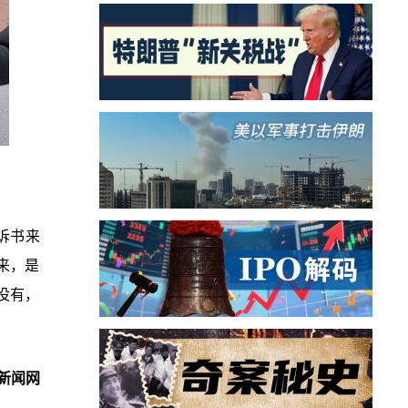
诉书来
来，是
没有，
新闻网