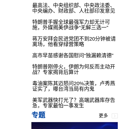
最高法、中央组织部、中央政法委、
中央编办、财政部、人社部印发意见
特朗普手握全球最强军力却无计可
施，外媒揭美伊战争“无解三选一”
蒋万安拜会民进党团不到20分钟被请
离场，他看穿绿营策略
高市早苗感谢各国慰问“独漏赖清德”
特朗普刚停火，伊朗为何反而主动开
战？专家揭背后算计
毒油案陈其迈怒问20%决策，卢秀燕
证实了，曝台湾当局有内鬼
美军武器快打光了？高端武器库存告
急，专家最怕一事发生
专题
更多