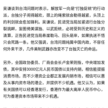
吴谦谈到台湾问题时表示，解放军一向是“打独促统”的行动
派，台独分子闹得越欢，颈上的绳索就会勒得越紧，头顶上
的利剑就会愈加锋利。吴谦说，民进党当局加紧进行台独分
裂挑衅，妄图倚美谋独、以武拒统，必将受到历史和正义的
清算，正告民进党当局悬崖勒马、回头是岸，如果执迷不悟
只会死路一条。他又强调，台湾问题纯属中国内政，不容任
何外来干涉，几件美制武器亦改变不了台独灭亡的命运。
另外，全国政协委员、厂商会会长卢金荣则指，中央增加发
债，其中安排3000亿元人民币国债以支持内销，相信能提振
消费市场，而不少港资企业都正发展内销市场，相信可以惠
及从事内资市场的港企，并提供不少机遇。他又认为，如果
有关国债可以经香港发行，香港作为最大离岸人民币中心，
可为香港资本市场带来不少机遇。