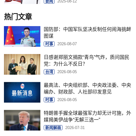
要闻
2025-08-12
热门文章
国防部：中国军队坚决反制任何闹海挑衅
图谋
时事
2026-08-07
日感谢郑丽文捐款“青鸟”气炸，质问国民
党：为什么不反日？
台湾
2026-08-05
最高法、中央组织部、中央政法委、中央
编办、财政部、人社部印发意见
时事
2026-08-05
特朗普手握全球最强军力却无计可施，外
媒揭美伊战争“无解三选一”
新闻解画
2026-07-31