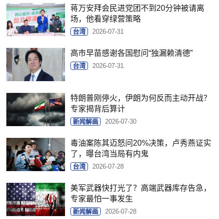
蒋万安拜会民进党团不到20分钟被请离
场，他看穿绿营策略
台湾
2026-07-31
高市早苗感谢各国慰问“独漏赖清德”
台湾
2026-07-31
特朗普刚停火，伊朗为何反而主动开战？
专家揭背后算计
新闻解画
2026-07-30
毒油案陈其迈怒问20%决策，卢秀燕证实
了，曝台湾当局有内鬼
台湾
2026-07-28
美军武器快打光了？高端武器库存告急，
专家最怕一事发生
新闻解画
2026-07-28