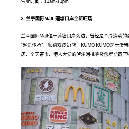
营业时间︰10am-10pm
3. 兰亭国际Mall 莲塘口岸全新旺场
兰亭国际Mall位于莲塘口岸旁边，曾经是个冷清清
“赵记传承”、顺德双皮奶店、KUMO KUMO芝士蛋
店、全天茶市、港人大爱的泸溪河桃酥及俄罗斯商店特卖