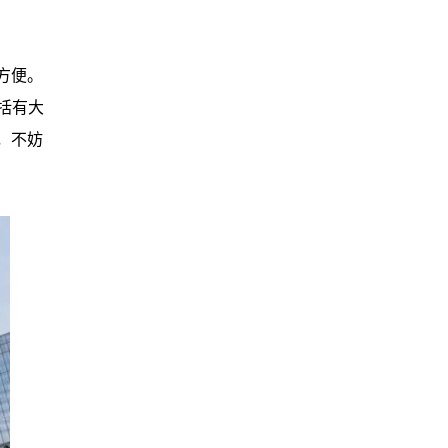
方便。
括有大
，不妨