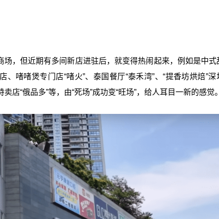
的商场，但近期有多间新店进驻后，就变得热闹起来，例如是中式
糕店、啫啫煲专门店“啫火”、泰国餐厅“泰禾湾”、“提香坊烘焙”
店“俄品多”等，由“死场”成功变“旺场”，给人耳目一新的感觉