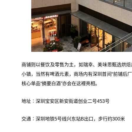
商铺则以餐饮及零售为主，如瑞幸、美味思甄选烘焙店、好
小镇，当然有啤酒元素，商场内有深圳首间“前铺后厂”
核心单品“摘要白酒”亦会在这裡亮相。
地址︰深圳宝安区新安街道创业二号453号
交通︰深圳地铁5号线兴东站B出口，步行约300米