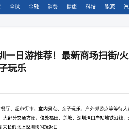
湾
全球
金融
消费
健康
科技
能源
汽
深圳一日游推荐！最新商场扫街/
亲子玩乐
美食餐厅、超市街市、室内景点、亲子玩乐、户外郊游点等等待大
处，大部分交通方便，位处福田、莲塘、深圳湾口岸站地铁沿线，
周末长假北上深圳快闪玩返日！