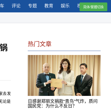
车
评论
专题
教育
娱乐
视频
简体/繁體切換
热门文章
火锅
家去发
日感谢郑丽文捐款“青鸟”气炸，质问
无论是
国民党：为什么不反日？