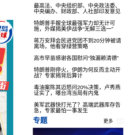
最高法、中央组织部、中央政法委、
中央编办、财政部、人社部印发意见
特朗普手握全球最强军力却无计可
施，外媒揭美伊战争“无解三选一”
蒋万安拜会民进党团不到20分钟被请
离场，他看穿绿营策略
高市早苗感谢各国慰问“独漏赖清德”
特朗普刚停火，伊朗为何反而主动开
战？专家揭背后算计
毒油案陈其迈怒问20%决策，卢秀燕
证实了，曝台湾当局有内鬼
美军武器快打光了？高端武器库存告
急，专家最怕一事发生
专题
更多