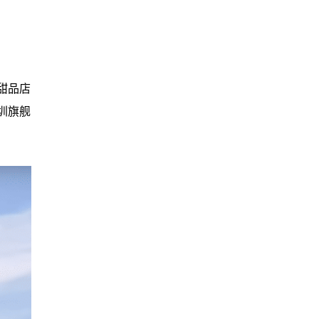
甜品店
深圳旗舰
。