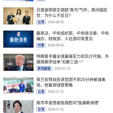
日感谢郑丽文捐款“青鸟”气炸，质问国民
党：为什么不反日？
台湾
2026-08-05
最高法、中央组织部、中央政法委、中央
编办、财政部、人社部印发意见
时事
2026-08-05
特朗普手握全球最强军力却无计可施，外
媒揭美伊战争“无解三选一”
新闻解画
2026-07-31
蒋万安拜会民进党团不到20分钟被请离
场，他看穿绿营策略
台湾
2026-07-31
高市早苗感谢各国慰问“独漏赖清德”
台湾
2026-07-31