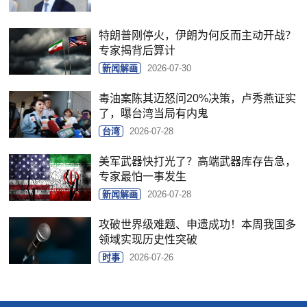
特朗普刚停火，伊朗为何反而主动开战？
专家揭背后算计
新闻解画
2026-07-30
毒油案陈其迈怒问20%决策，卢秀燕证实
了，曝台湾当局有内鬼
台湾
2026-07-28
美军武器快打光了？高端武器库存告急，
专家最怕一事发生
新闻解画
2026-07-28
攻破世界级难题、申遗成功！本周我国多
领域实现历史性突破
时事
2026-07-26