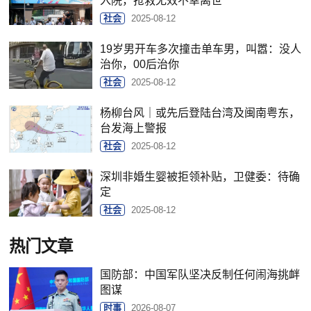
入院，抢救无效不幸离世
社会
2025-08-12
19岁男开车多次撞击单车男，叫嚣：没人
治你，00后治你
社会
2025-08-12
杨柳台风｜或先后登陆台湾及闽南粤东，
台发海上警报
社会
2025-08-12
深圳非婚生婴被拒领补贴，卫健委：待确
定
社会
2025-08-12
热门文章
国防部：中国军队坚决反制任何闹海挑衅
图谋
时事
2026-08-07