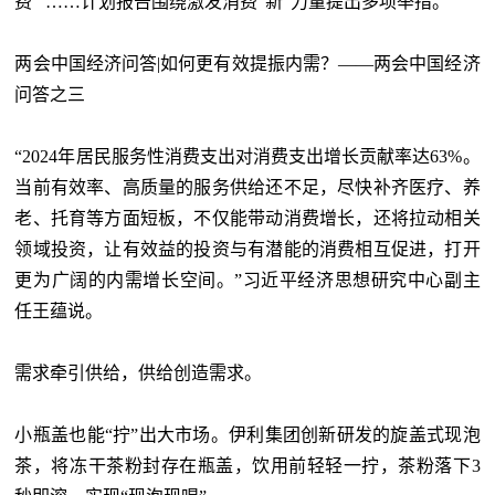
费’”……计划报告围绕激发消费“新”力量提出多项举措。
两会中国经济问答
|如何更有效提振内需？——两会中国经济
问答之三
“2024年居民服务性消费支出对消费支出增长贡献率达63%。
当前有效率、高质量的服务供给还不足，尽快补齐医疗、养
老、托育等方面短板，不仅能带动消费增长，还将拉动相关
领域投资，让有效益的投资与有潜能的消费相互促进，打开
更为广阔的内需增长空间。”习近平经济思想研究中心副主
任王蕴说。
需求牵引供给，供给创造需求。
小瓶盖也能
“拧”出大市场。伊利集团创新研发的旋盖式现泡
茶，将冻干茶粉封存在瓶盖，饮用前轻轻一拧，茶粉落下3