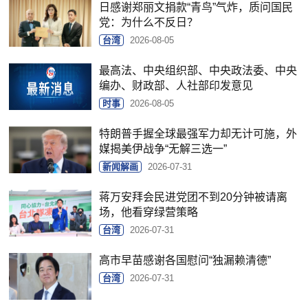
日感谢郑丽文捐款“青鸟”气炸，质问国民
党：为什么不反日？
台湾
2026-08-05
最高法、中央组织部、中央政法委、中央
编办、财政部、人社部印发意见
时事
2026-08-05
特朗普手握全球最强军力却无计可施，外
媒揭美伊战争“无解三选一”
新闻解画
2026-07-31
蒋万安拜会民进党团不到20分钟被请离
场，他看穿绿营策略
台湾
2026-07-31
高市早苗感谢各国慰问“独漏赖清德”
台湾
2026-07-31