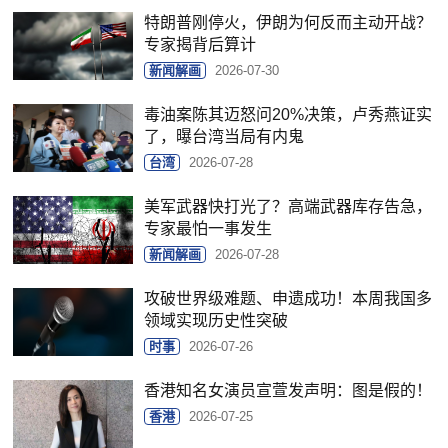
特朗普刚停火，伊朗为何反而主动开战？
专家揭背后算计
新闻解画
2026-07-30
毒油案陈其迈怒问20%决策，卢秀燕证实
了，曝台湾当局有内鬼
台湾
2026-07-28
美军武器快打光了？高端武器库存告急，
专家最怕一事发生
新闻解画
2026-07-28
攻破世界级难题、申遗成功！本周我国多
领域实现历史性突破
时事
2026-07-26
香港知名女演员宣萱发声明：图是假的！
香港
2026-07-25