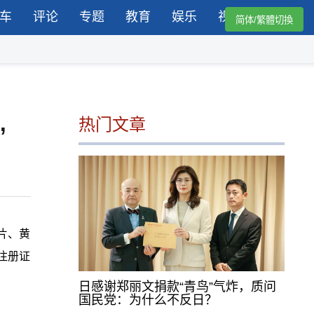
车
评论
专题
教育
娱乐
视频
简体/繁體切換
热门文章
”
片、黄
注册证
。
日感谢郑丽文捐款“青鸟”气炸，质问
国民党：为什么不反日？