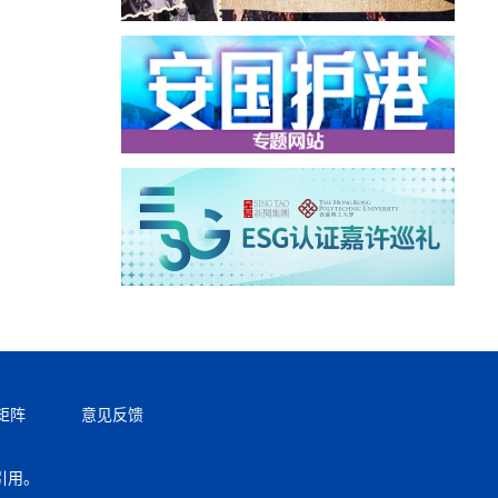
矩阵
意见反馈
引用。
返回顶部