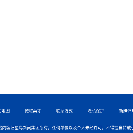
站地图
诚聘英才
联系方式
隐私保护
新媒体
站内容归星岛新闻集团所有，任何单位以及个人未经许可，不得擅自转载