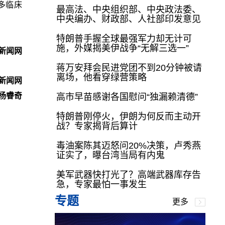
多临床
最高法、中央组织部、中央政法委、
中央编办、财政部、人社部印发意见
特朗普手握全球最强军力却无计可
施，外媒揭美伊战争“无解三选一”
新闻网
蒋万安拜会民进党团不到20分钟被请
离场，他看穿绿营策略
新闻网
杨睿奇
高市早苗感谢各国慰问“独漏赖清德”
特朗普刚停火，伊朗为何反而主动开
战？专家揭背后算计
毒油案陈其迈怒问20%决策，卢秀燕
证实了，曝台湾当局有内鬼
美军武器快打光了？高端武器库存告
急，专家最怕一事发生
专题
更多