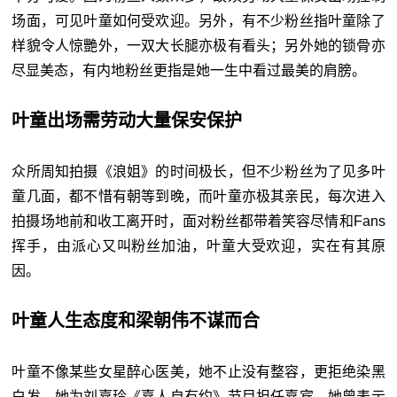
场面，可见叶童如何受欢迎。另外，有不少粉丝指叶童除了
样貌令人惊艷外，一双大长腿亦极有看头；另外她的锁骨亦
尽显美态，有内地粉丝更指是她一生中看过最美的肩膀。
叶童出场需劳动大量保安保护
众所周知拍摄《浪姐》的时间极长，但不少粉丝为了见多叶
童几面，都不惜有朝等到晚，而叶童亦极其亲民，每次进入
拍摄场地前和收工离开时，面对粉丝都带着笑容尽情和Fans
挥手，由派心又叫粉丝加油，叶童大受欢迎，实在有其原
因。
叶童人生态度和梁朝伟不谋而合
叶童不像某些女星醉心医美，她不止没有整容，更拒绝染黑
白发。她为刘嘉玲《嘉人自有约》节目担任嘉宾，她曾表示