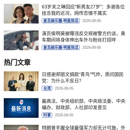
63岁关之琳回应“新男友27岁”：多谢各位
挂念我的近况，网传恋情不属实
星岛娱乐圈-明星热话
2026-08-06
演员侯明昊被曝违反交规被警方约谈，乘
车期间将身体伸出车外与粉丝打招呼
星岛娱乐圈-明星热话
2026-08-06
热门文章
日感谢郑丽文捐款“青鸟”气炸，质问国民
党：为什么不反日？
台湾
2026-08-05
最高法、中央组织部、中央政法委、中央
编办、财政部、人社部印发意见
时事
2026-08-05
特朗普手握全球最强军力却无计可施，外