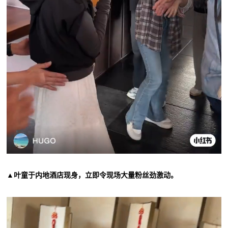
▲叶童于内地酒店现身，立即令现场大量粉丝劲激动。