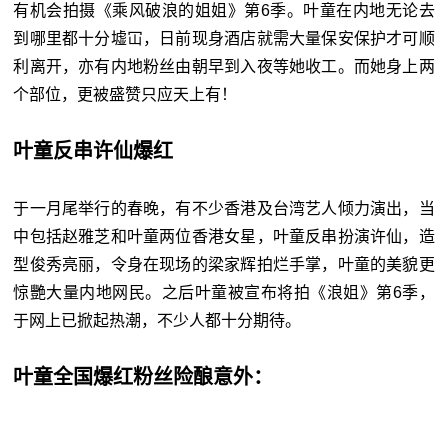
有机会拍摄《乘风破浪的姐姐》第
6
季。叶童在内地无论去
到哪里都十分墟冚，日前现身酒店就需大量保安保护才可顺
利离开，亦有内地粉丝由朝早到入夜等她收工。而她身上两
个部位，更被盛赞只应天上有！
叶童反串许仙爆红
于一月尾举行的春晚，有不少香港及台湾艺人倾力演出，当
中包括赵雅芝和叶童两位香港女星，叶童反串扮演许仙，造
型俊秀亮丽，令身在现场的梁家辉拍烂手掌，叶童的美貌更
惊艷大量内地网民。之后叶童被宣布将拍《浪姐》第6季，
于网上已掀起热潮，不少人都十分期待。
叶童全国爆红粉丝险酿意外：