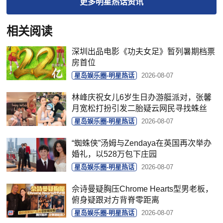
更多
明星热话
资讯
相关阅读
深圳出品电影《功夫女足》暂列暑期档票
房首位
星岛娱乐圈-明星热话
2026-08-07
林峰庆祝女儿6岁生日办游艇派对，张馨
月宽松打扮引发二胎疑云网民寻找蛛丝
星岛娱乐圈-明星热话
2026-08-07
“蜘蛛侠”汤姆与Zendaya在英国再次举办
婚礼，以528万包下庄园
星岛娱乐圈-明星热话
2026-08-07
佘诗曼疑胸压Chrome Hearts型男老板，
俯身疑跟对方背脊零距离
星岛娱乐圈-明星热话
2026-08-07