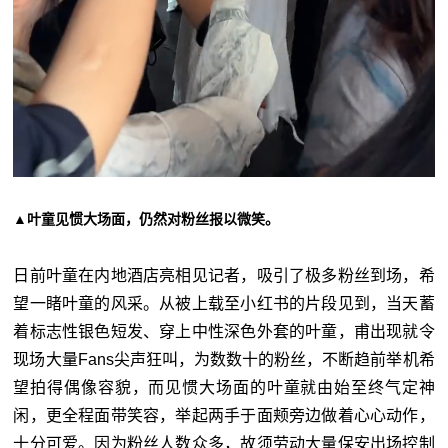
▲叶童见惯大场面，仍然对粉丝报以微笑。
日前叶童在内地酒店亮相见记者，吸引了极多粉丝到场，希
望一睹叶童的风采。从被上载至小红书的片段见到，当天蓄
着标志性银色短发、穿上中性深色外套的叶童，甫出现就令
现场大量Fans尖声狂叫，为数数十的粉丝，不断趋前举机希
望拍得偶像容貌，而见惯大场面的叶童就由始至终气定神
闲，更全程面带笑容，举起两手于面颊旁边做着心心动作，
十分可爱。因为粉丝人数众多，故须劳动大量保安出场控制