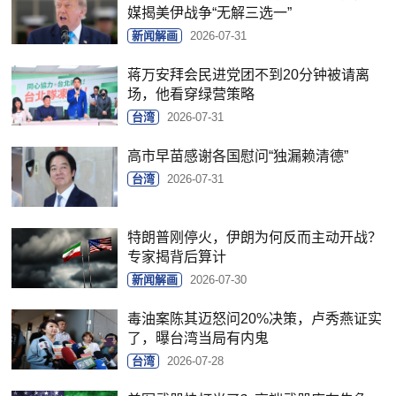
媒揭美伊战争“无解三选一”
新闻解画
2026-07-31
蒋万安拜会民进党团不到20分钟被请离
场，他看穿绿营策略
台湾
2026-07-31
高市早苗感谢各国慰问“独漏赖清德”
台湾
2026-07-31
特朗普刚停火，伊朗为何反而主动开战？
专家揭背后算计
新闻解画
2026-07-30
毒油案陈其迈怒问20%决策，卢秀燕证实
了，曝台湾当局有内鬼
台湾
2026-07-28