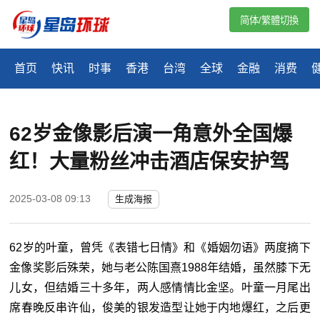
简体/繁體切換
首页
快讯
时事
香港
台湾
全球
金融
消费
62岁金像影后演一角意外全国爆
红！大量粉丝冲击酒店保安护驾
2025-03-08 09:13
生成海报
62
岁的叶童，曾凭《表错七日情》和《婚姻勿语》两度摘下
金像奖影后殊荣，她与老公陈国熹
1988
年结婚，虽然膝下无
儿女，但结婚三十多年，两人感情情比金坚。叶童一月尾出
席春晚反串许仙，俊美的银发造型让她于内地爆红，之后更