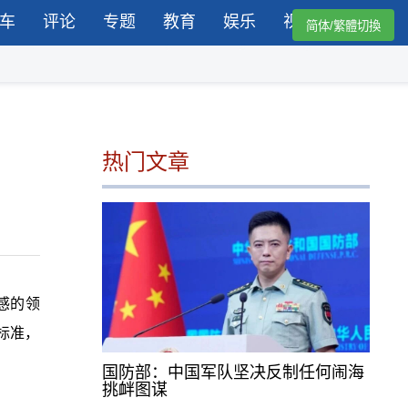
车
评论
专题
教育
娱乐
视频
简体/繁體切換
热门文章
感的领
标准，
国防部：中国军队坚决反制任何闹海
挑衅图谋