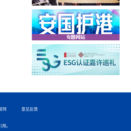
矩阵
意见反馈
引用。
返回顶部