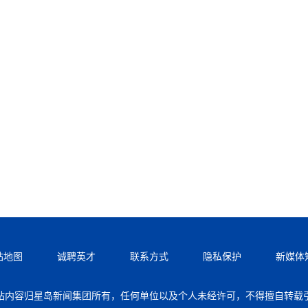
站地图
诚聘英才
联系方式
隐私保护
新媒体
站内容归星岛新闻集团所有，任何单位以及个人未经许可，不得擅自转载