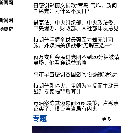
新闻网
日感谢郑丽文捐款“青鸟”气炸，质问
国民党：为什么不反日？
新闻网
最高法、中央组织部、中央政法委、
中央编办、财政部、人社部印发意见
杨睿奇
特朗普手握全球最强军力却无计可
施，外媒揭美伊战争“无解三选一”
蒋万安拜会民进党团不到20分钟被请
离场，他看穿绿营策略
高市早苗感谢各国慰问“独漏赖清德”
特朗普刚停火，伊朗为何反而主动开
战？专家揭背后算计
毒油案陈其迈怒问20%决策，卢秀燕
证实了，曝台湾当局有内鬼
专题
更多