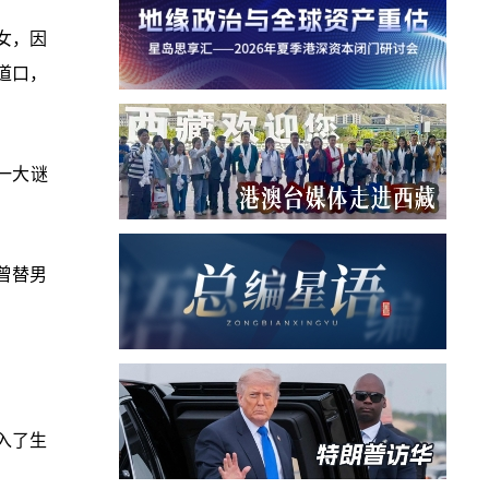
女，因
道口，
一大谜
曾替男
入了生