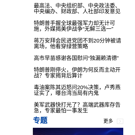
最高法、中央组织部、中央政法委、
中央编办、财政部、人社部印发意见
特朗普手握全球最强军力却无计可
施，外媒揭美伊战争“无解三选一”
蒋万安拜会民进党团不到20分钟被请
离场，他看穿绿营策略
高市早苗感谢各国慰问“独漏赖清德”
特朗普刚停火，伊朗为何反而主动开
战？专家揭背后算计
毒油案陈其迈怒问20%决策，卢秀燕
证实了，曝台湾当局有内鬼
美军武器快打光了？高端武器库存告
急，专家最怕一事发生
专题
更多