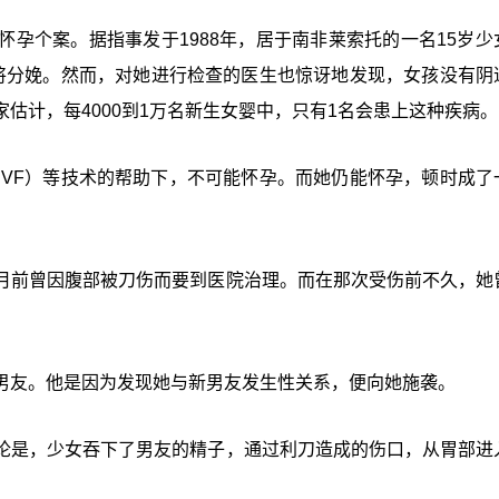
孕个案。据指事发于1988年，居于南非莱索托的一名15岁少
将分娩。然而，对她进行检查的医生也惊讶地发现，女孩没有阴
估计，每4000到1万名新生女婴中，只有1名会患上这种疾病。
IVF）等技术的帮助下，不可能怀孕。而她仍能怀孕，顿时成了
月前曾因腹部被刀伤而要到医院治理。而在那次受伤前不久，她
男友。他是因为发现她与新男友发生性关系，便向她施袭。
论是，少女吞下了男友的精子，通过利刀造成的伤口，从胃部进