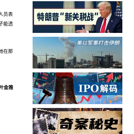
人员表
子能透
她在那
叶金雅