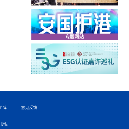
矩阵
意见反馈
引用。
返回顶部