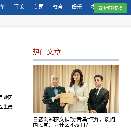
车
评论
专题
教育
娱乐
视频
简体/繁體切換
热门文章
且她因
医生最
日感谢郑丽文捐款“青鸟”气炸，质问
国民党：为什么不反日？