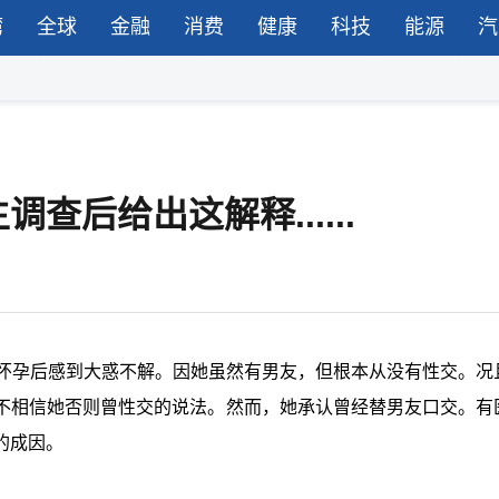
湾
全球
金融
消费
健康
科技
能源
汽
后给出这解释......
己怀孕后感到大惑不解。因她虽然有男友，但根本从没有性交。况
不相信她否则曾性交的说法。然而，她承认曾经替男友口交。有
的成因。