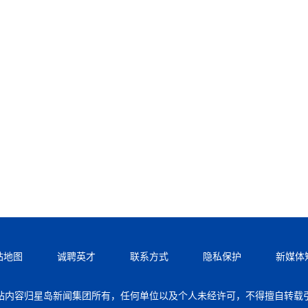
站地图
诚聘英才
联系方式
隐私保护
新媒体
站内容归星岛新闻集团所有，任何单位以及个人未经许可，不得擅自转载