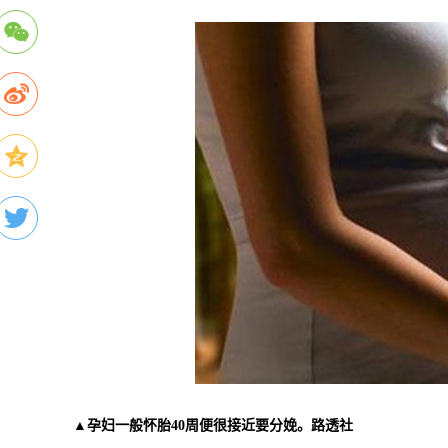
▲孕妇一般怀胎40周便很接近要分娩。路透社