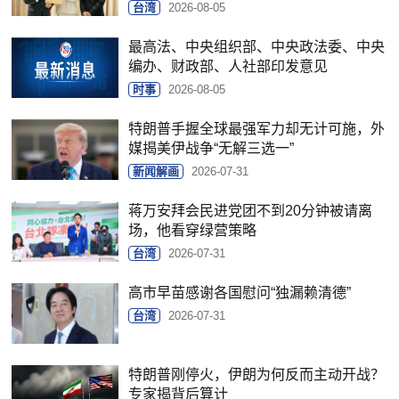
台湾
2026-08-05
最高法、中央组织部、中央政法委、中央
编办、财政部、人社部印发意见
时事
2026-08-05
特朗普手握全球最强军力却无计可施，外
媒揭美伊战争“无解三选一”
新闻解画
2026-07-31
蒋万安拜会民进党团不到20分钟被请离
场，他看穿绿营策略
台湾
2026-07-31
高市早苗感谢各国慰问“独漏赖清德”
台湾
2026-07-31
特朗普刚停火，伊朗为何反而主动开战？
专家揭背后算计