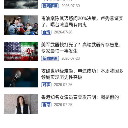
新闻解画
2026-07-30
毒油案陈其迈怒问20%决策，卢秀燕证实
了，曝台湾当局有内鬼
台湾
2026-07-28
美军武器快打光了？高端武器库存告急，
专家最怕一事发生
新闻解画
2026-07-28
攻破世界级难题、申遗成功！本周我国多
领域实现历史性突破
时事
2026-07-26
香港知名女演员宣萱发声明：图是假的！
香港
2026-07-25