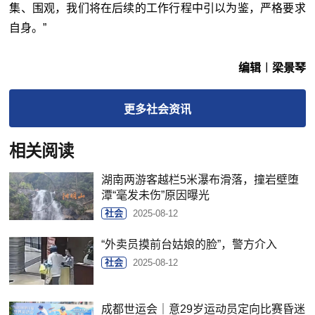
集、围观，我们将在后续的工作行程中引以为鉴，严格要求
自身。”
编辑︱梁景琴
更多
社会
资讯
相关阅读
湖南两游客越栏5米瀑布滑落，撞岩壁堕
潭“毫发未伤”原因曝光
社会
2025-08-12
“外卖员摸前台姑娘的脸”，警方介入
社会
2025-08-12
成都世运会｜意29岁运动员定向比赛昏迷