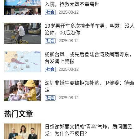
入院，抢救无效不幸离世
社会
2025-08-12
19岁男开车多次撞击单车男，叫嚣：没人
治你，00后治你
社会
2025-08-12
杨柳台风｜或先后登陆台湾及闽南粤东，
台发海上警报
社会
2025-08-12
深圳非婚生婴被拒领补贴，卫健委：待确
定
社会
2025-08-12
热门文章
日感谢郑丽文捐款“青鸟”气炸，质问国民
党：为什么不反日？