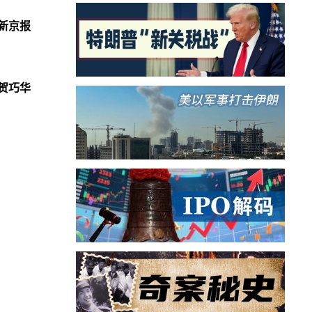
新京报
贺巧华