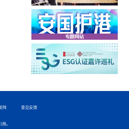
矩阵
意见反馈
引用。
返回顶部