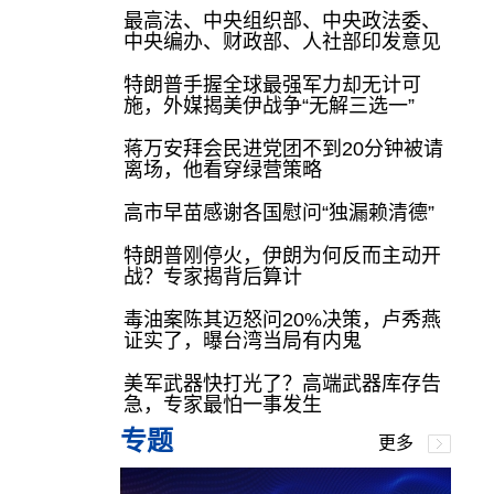
最高法、中央组织部、中央政法委、
中央编办、财政部、人社部印发意见
特朗普手握全球最强军力却无计可
施，外媒揭美伊战争“无解三选一”
蒋万安拜会民进党团不到20分钟被请
离场，他看穿绿营策略
高市早苗感谢各国慰问“独漏赖清德”
特朗普刚停火，伊朗为何反而主动开
战？专家揭背后算计
毒油案陈其迈怒问20%决策，卢秀燕
证实了，曝台湾当局有内鬼
美军武器快打光了？高端武器库存告
急，专家最怕一事发生
专题
更多