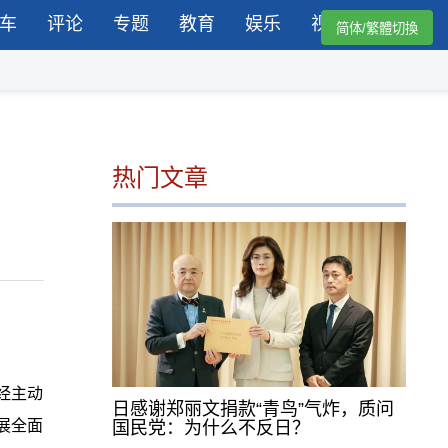
车
评论
专题
教育
娱乐
视频
简体/繁體切換
热门文章
经主动
日感谢郑丽文捐款“青鸟”气炸，质问
展全面
国民党：为什么不反日？