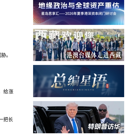
威胁。
，给涨
一把长