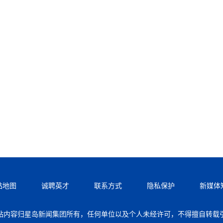
站地图
诚聘英才
联系方式
隐私保护
新媒体
站内容归星岛新闻集团所有，任何单位以及个人未经许可，不得擅自转载