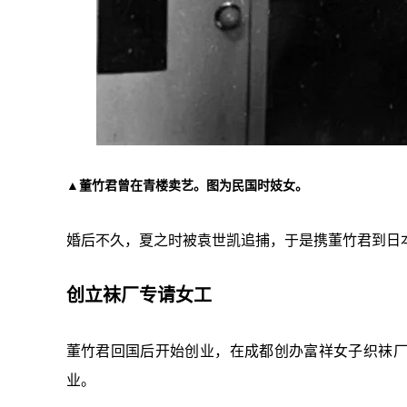
▲董竹君曾在青楼卖艺。图为民国时妓女。
婚后不久，夏之时被袁世凯追捕，于是携董竹君到日本
创立袜厂专请女工
董竹君回国后开始创业，在成都创办富祥女子织袜
业。