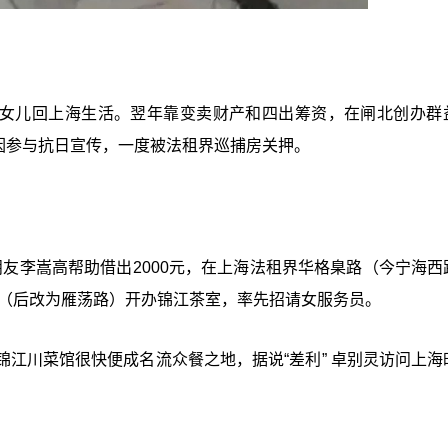
4名女儿回上海生活。翌年靠变卖财产和四出筹资，在闸北创办群
董也因参与抗日宣传，一度被法租界巡捕房关押。
在朋友李嵩高帮助借出2000元，在上海法租界华格臬路（今宁海西
路（后改为雁荡路）开办锦江茶室，率先招请女服务员。
江川菜馆很快便成名流众餐之地，据说“差利” 卓别灵访问上海