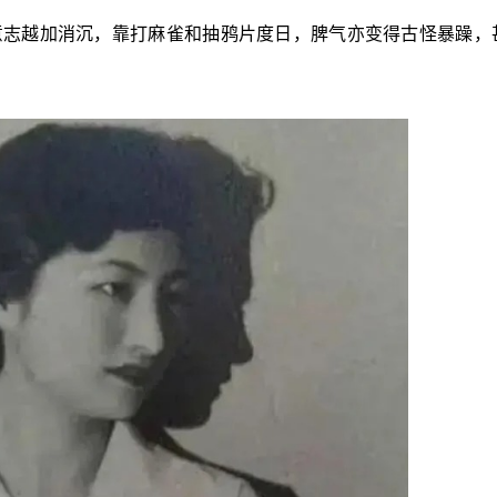
令意志越加消沉，靠打麻雀和抽鸦片度日，脾气亦变得古怪暴躁，