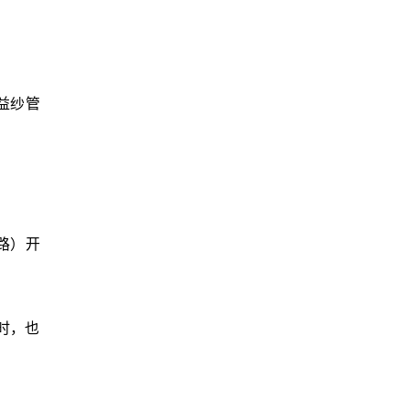
益纱管
路）开
时，也