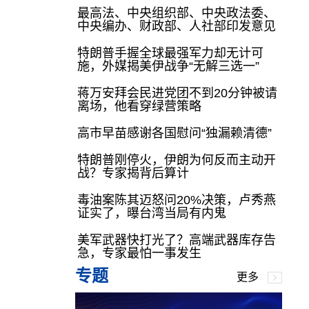
最高法、中央组织部、中央政法委、
中央编办、财政部、人社部印发意见
特朗普手握全球最强军力却无计可
施，外媒揭美伊战争“无解三选一”
蒋万安拜会民进党团不到20分钟被请
离场，他看穿绿营策略
高市早苗感谢各国慰问“独漏赖清德”
特朗普刚停火，伊朗为何反而主动开
战？专家揭背后算计
毒油案陈其迈怒问20%决策，卢秀燕
证实了，曝台湾当局有内鬼
美军武器快打光了？高端武器库存告
急，专家最怕一事发生
专题
更多