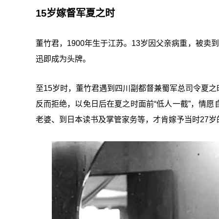
15岁嫁督军夏之时
董竹君，1900年生于江苏。13岁因父亲病重，被卖
迅即成为头牌。
至15岁时，董竹君遇到四川副都督兼蜀军总司令夏
反而拒绝，以免日后在夏之时面前“低人一截”，情
老婆、到日本读书及掌管家务等，才肯嫁予当时27岁