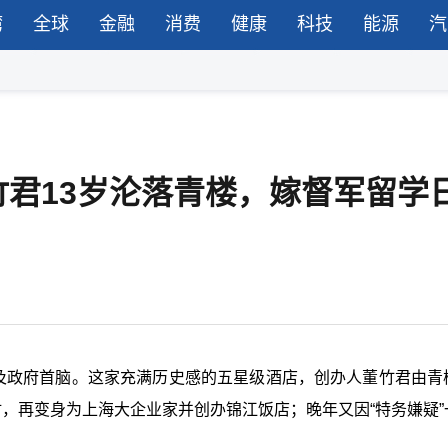
湾
全球
金融
消费
健康
科技
能源
汽
君13岁沦落青楼，嫁督军留学
首及政府首脑。这家充满历史感的五星级酒店，创办人董竹君由青
，再变身为上海大企业家并创办锦江饭店；晚年又因“特务嫌疑”