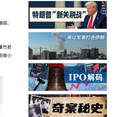
清丽，
董竹君
拒做小