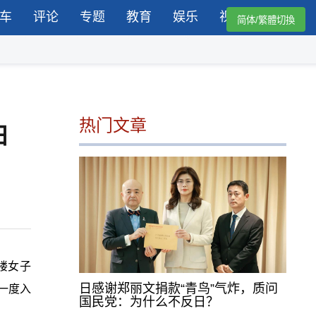
车
评论
专题
教育
娱乐
视频
简体/繁體切換
热门文章
日
楼女子
日感谢郑丽文捐款“青鸟”气炸，质问
一度入
国民党：为什么不反日？