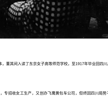
，董其间入读了东京女子高等师范学校，至1917年毕业回四川
厂，专招收女工生产，又创办飞鹰黄包车公司，但终因四川局势