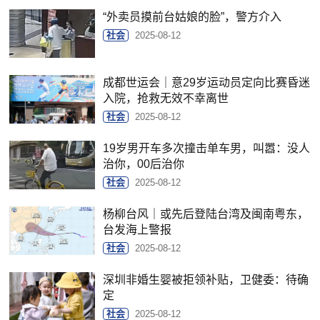
“外卖员摸前台姑娘的脸”，警方介入
社会
2025-08-12
成都世运会｜意29岁运动员定向比赛昏迷
入院，抢救无效不幸离世
社会
2025-08-12
19岁男开车多次撞击单车男，叫嚣：没人
治你，00后治你
社会
2025-08-12
杨柳台风｜或先后登陆台湾及闽南粤东，
台发海上警报
社会
2025-08-12
深圳非婚生婴被拒领补贴，卫健委：待确
定
社会
2025-08-12