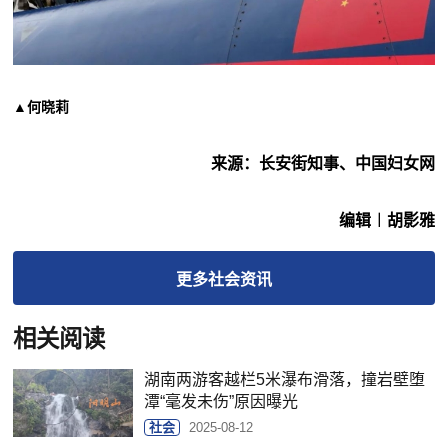
▲何晓莉
来源：长安街知事、中国妇女网
编辑︱胡影雅
更多
社会
资讯
相关阅读
湖南两游客越栏5米瀑布滑落，撞岩壁堕
潭“毫发未伤”原因曝光
社会
2025-08-12