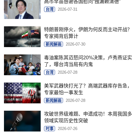
高市早苗感谢各国慰问“独漏赖清德”
台湾
2026-07-31
特朗普刚停火，伊朗为何反而主动开战？
专家揭背后算计
新闻解画
2026-07-30
毒油案陈其迈怒问20%决策，卢秀燕证实
了，曝台湾当局有内鬼
台湾
2026-07-28
美军武器快打光了？高端武器库存告急，
专家最怕一事发生
新闻解画
2026-07-28
攻破世界级难题、申遗成功！本周我国多
领域实现历史性突破
时事
2026-07-26