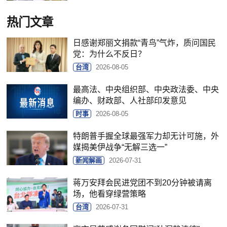
热门文章
日感谢郑丽文捐款“青鸟”气炸，质问国民
党：为什么不反日？
台湾
2026-08-05
最高法、中央组织部、中央政法委、中央
编办、财政部、人社部印发意见
时事
2026-08-05
特朗普手握全球最强军力却无计可施，外
媒揭美伊战争“无解三选一”
新闻解画
2026-07-31
蒋万安拜会民进党团不到20分钟被请离
场，他看穿绿营策略
台湾
2026-07-31