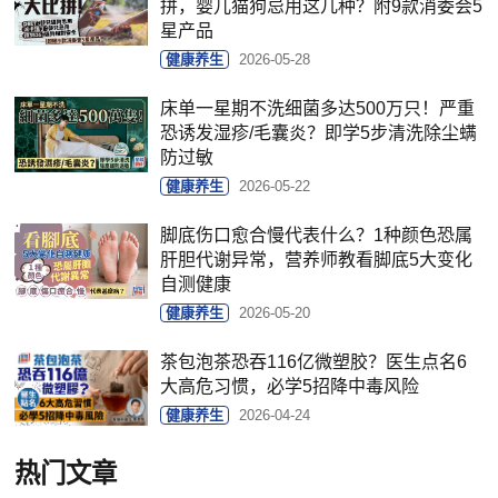
拼，婴儿猫狗忌用这几种？附9款消委会5
星产品
健康养生
2026-05-28
床单一星期不洗细菌多达500万只！严重
恐诱发湿疹/毛囊炎？即学5步清洗除尘螨
防过敏
健康养生
2026-05-22
脚底伤口愈合慢代表什么？1种颜色恐属
肝胆代谢异常，营养师教看脚底5大变化
自测健康
健康养生
2026-05-20
茶包泡茶恐吞116亿微塑胶？医生点名6
大高危习惯，必学5招降中毒风险
健康养生
2026-04-24
热门文章