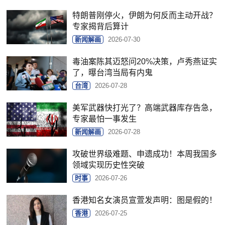
特朗普刚停火，伊朗为何反而主动开战？
专家揭背后算计
新闻解画
2026-07-30
毒油案陈其迈怒问20%决策，卢秀燕证实
了，曝台湾当局有内鬼
台湾
2026-07-28
美军武器快打光了？高端武器库存告急，
专家最怕一事发生
新闻解画
2026-07-28
攻破世界级难题、申遗成功！本周我国多
领域实现历史性突破
时事
2026-07-26
香港知名女演员宣萱发声明：图是假的！
香港
2026-07-25