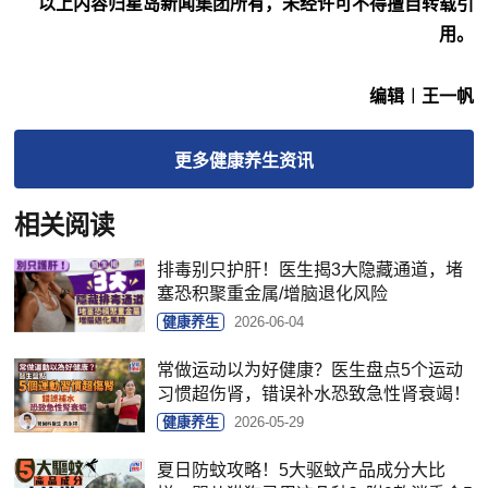
以上内容归星岛新闻集团所有，未经许可不得擅自转载引
用。
编辑︱王一帆
更多
健康养生
资讯
相关阅读
排毒别只护肝！医生揭3大隐藏通道，堵
塞恐积聚重金属/增脑退化风险
健康养生
2026-06-04
常做运动以为好健康？医生盘点5个运动
习惯超伤肾，错误补水恐致急性肾衰竭！
健康养生
2026-05-29
夏日防蚊攻略！5大驱蚊产品成分大比