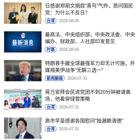
日感谢郑丽文捐款“青鸟”气炸，质问国民
党：为什么不反日？
台湾
2026-08-05
最高法、中央组织部、中央政法委、中央
编办、财政部、人社部印发意见
时事
2026-08-05
特朗普手握全球最强军力却无计可施，外
媒揭美伊战争“无解三选一”
新闻解画
2026-07-31
蒋万安拜会民进党团不到20分钟被请离
场，他看穿绿营策略
台湾
2026-07-31
高市早苗感谢各国慰问“独漏赖清德”
台湾
2026-07-31