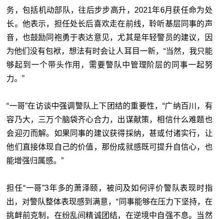
务，包括机动部队，往后步步高升，2021年6月获任命为处
长。他表示，担任处长后喜欢走在前线，聆听基层同事的声
音，也鼓励同袍勇于表达意见，尤其是年轻警员的建议，因
为他们没有包袱，想法有时会让人耳目一新，“当然，我只能
够起到一个带头作用，需要警队中管理阶层的同事一起努
力。”
“一哥”在访谈中强调警队上下团结的重要性，“广纳百川，有
容乃大，三万个脑袋齐心合力，出谋献策，相信什么难题也
会迎刃而解。如果同事的建议获得採纳，甚或付诸实行，让
他们直接体现自己的价值，那份成就感既可提升自信心，也
能增强归属感。”
担任“一哥”3年多的萧泽颐，被问及如何评价警队表现时指
出，对警队整体表现感到满意，“同事能够在压力下坚持，在
挑衅前克制，在纷乱间精诚团结，在逆境中自强不息。当然