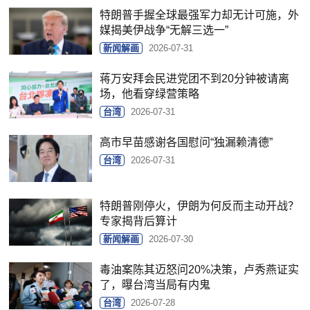
特朗普手握全球最强军力却无计可施，外
媒揭美伊战争“无解三选一”
新闻解画
2026-07-31
蒋万安拜会民进党团不到20分钟被请离
场，他看穿绿营策略
台湾
2026-07-31
高市早苗感谢各国慰问“独漏赖清德”
台湾
2026-07-31
特朗普刚停火，伊朗为何反而主动开战？
专家揭背后算计
新闻解画
2026-07-30
毒油案陈其迈怒问20%决策，卢秀燕证实
了，曝台湾当局有内鬼
台湾
2026-07-28