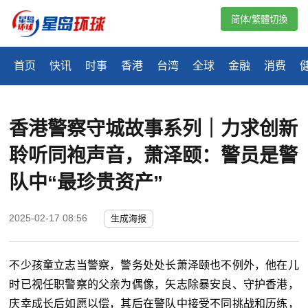
简体/繁體切換
首页
快讯
时事
香港
台湾
全球
金融
消费
香港警察守城故事系列｜力求创新
聆听同袍声音，萧泽颐：警员是警
队中“最珍贵资产”
2025-02-17 08:56
生成海报
不少孩童立志当警察，警务处处长萧泽颐也不例外，他在儿
时已视任职警察的父亲为偶像，矢志除暴安良、守护香港，
庆幸成长后如愿以偿，其后在警队中接受不同挑战和历练，