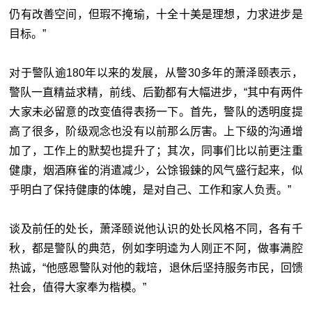
仍有改善空间，但瑕不掩瑜，十全十美是理想，力求进步是
目标。”
对于警队逾180年以来的发展，从警30多年的萧泽颐表示，
警队一直精益求精，前线、后勤都有大幅进步，“其中有两件
大家未必留意的改变值得表扬一下。首先，警队的透明度提
高了很多，阶级观念也没有以前那么厉害。上下级的沟通增
加了，工作上的默契也提升了；其次，同事们比以前更注重
健康，烟酒麻雀的消遣减少，公馀锻鍊的风气盛行起来，似
乎明白了保持健康的体魄，是对自己、工作和家人负责。”
谈及前任的处长，萧泽颐说他认识的处长风格不同，各有千
秋，都是警队的典范，例如李明逵为人刚正不阿，做事满腔
热诚，“他感恩警队对他的栽培，退休后坚持服务市民，回馈
社会，值得大家奉为楷模。”