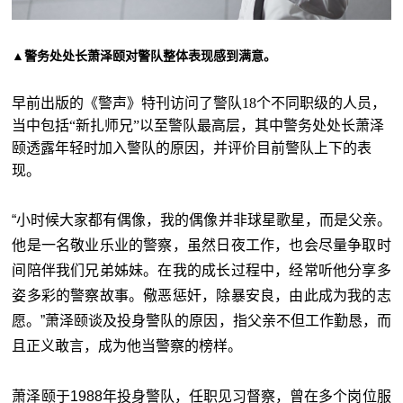
▲警务处处长萧泽颐对警队整体表现感到满意。
早前出版的《警声》特刊访问了警队18个不同职级的人员，
当中包括“新扎师兄”以至警队最高层，其中警务处处长萧泽
颐透露年轻时加入警队的原因，并评价目前警队上下的表
现。
“小时候大家都有偶像，我的偶像并非球星歌星，而是父亲。
他是一名敬业乐业的警察，虽然日夜工作，也会尽量争取时
间陪伴我们兄弟姊妹。在我的成长过程中，经常听他分享多
姿多彩的警察故事。儆恶惩奸，除暴安良，由此成为我的志
愿。”萧泽颐谈及投身警队的原因，指父亲不但工作勤恳，而
且正义敢言，成为他当警察的榜样。
萧泽颐于1988年投身警队，任职见习督察，曾在多个岗位服