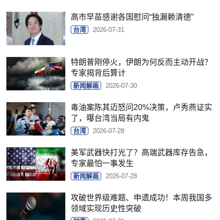
高市早苗感谢各国慰问“独漏赖清德”
台湾
2026-07-31
特朗普刚停火，伊朗为何反而主动开战？
专家揭背后算计
新闻解画
2026-07-30
毒油案陈其迈怒问20%决策，卢秀燕证实
了，曝台湾当局有内鬼
台湾
2026-07-28
美军武器快打光了？高端武器库存告急，
专家最怕一事发生
新闻解画
2026-07-28
攻破世界级难题、申遗成功！本周我国多
领域实现历史性突破