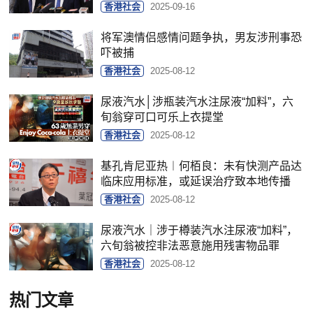
香港社会
2025-09-16
将军澳情侣感情问题争执，男友涉刑事恐
吓被捕
香港社会
2025-08-12
尿液汽水│涉瓶装汽水注尿液“加料”，六
旬翁穿可口可乐上衣提堂
香港社会
2025-08-12
基孔肯尼亚热︱何栢良：未有快测产品达
临床应用标准，或延误治疗致本地传播
香港社会
2025-08-12
尿液汽水｜涉于樽装汽水注尿液“加料”，
六旬翁被控非法恶意施用残害物品罪
香港社会
2025-08-12
热门文章