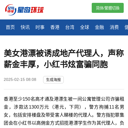
简体/繁體切換
首页
快讯
时事
香港
台湾
全球
金融
消费
美女港漂被诱成地产代理人，声称
薪金丰厚，小红书炫富骗同胞
2025-02-15 08:08
生成海报
香港
至少150名高才通及港漂生被一间公寓管理公司诈骗租
金，涉款达1300万元（港元，下同），警方拘捕11名男
女，包括安排楼盘及带受害人睇楼的代理人。警方指犯罪集
团会在小红书以高佣金方式招揽港漂学生作为其代理人，负