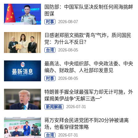
国防部：中国军队坚决反制任何闹海挑衅
图谋
时事
2026-08-07
日感谢郑丽文捐款“青鸟”气炸，质问国民
党：为什么不反日？
台湾
2026-08-05
最高法、中央组织部、中央政法委、中央
编办、财政部、人社部印发意见
时事
2026-08-05
特朗普手握全球最强军力却无计可施，外
媒揭美伊战争“无解三选一”
新闻解画
2026-07-31
蒋万安拜会民进党团不到20分钟被请离
场，他看穿绿营策略
台湾
2026-07-31