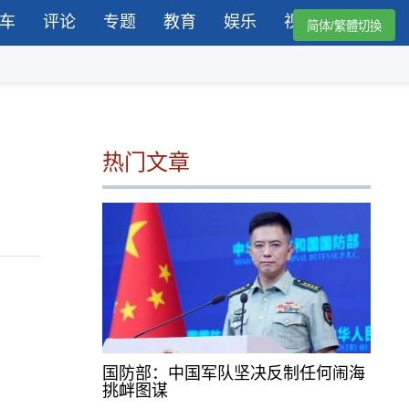
车
评论
专题
教育
娱乐
视频
简体/繁體切換
热门文章
国防部：中国军队坚决反制任何闹海
挑衅图谋