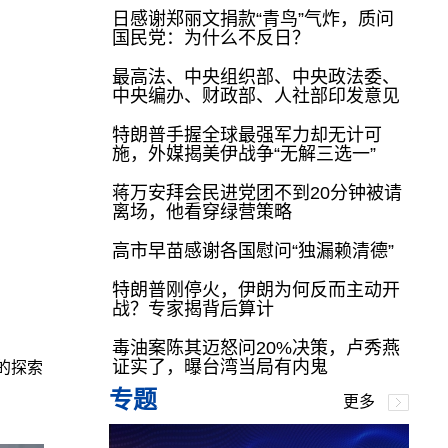
日感谢郑丽文捐款“青鸟”气炸，质问
国民党：为什么不反日？
最高法、中央组织部、中央政法委、
中央编办、财政部、人社部印发意见
特朗普手握全球最强军力却无计可
施，外媒揭美伊战争“无解三选一”
蒋万安拜会民进党团不到20分钟被请
离场，他看穿绿营策略
。
高市早苗感谢各国慰问“独漏赖清德”
特朗普刚停火，伊朗为何反而主动开
战？专家揭背后算计
毒油案陈其迈怒问20%决策，卢秀燕
证实了，曝台湾当局有内鬼
的探索
专题
更多