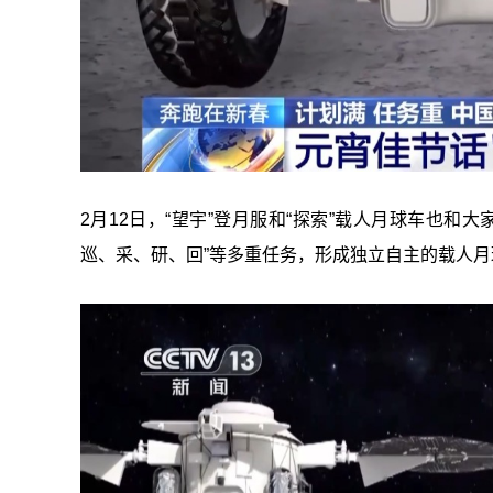
2月12日，“望宇”登月服和“探索”载人月球车也和
巡、采、研、回”等多重任务，形成独立自主的载人月