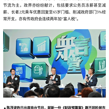
节流为主，政界亦纷纷献计，包括要求公务员冻薪甚至减
薪、长者2元乘车优惠回复至65岁门槛、削减政府部门5%经
常开支，亦有传政府会连续两年加“富人税”。
▲陈茂波昨日出席电台节目，就新一份《财政预算案》跟不同阶层市