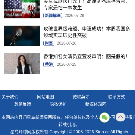
美军武器快打光了？高端武器库存告急，
专家最怕一事发生
新闻解画
2026-07-28
攻破世界级难题、申遗成功！本周我国多
领域实现历史性突破
时事
2026-07-26
香港知名女演员宣萱发声明：图是假的！
香港
2026-07-25
关于我们
网站地图
诚聘英才
联系方式
意见反馈
隐私保护
新媒体矩阵
本网站内容归星岛新闻集团所有，任何单位以及个人未经许可，不得擅
返回
转载引用。
顶部
星岛环球网版权所有 Copyright © 2005-2026 Stnn.cc All Rights