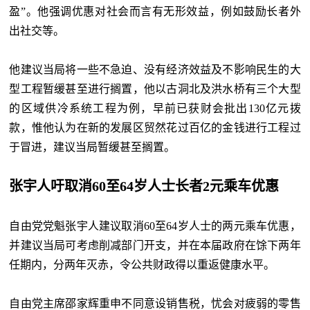
盈”。他强调优惠对社会而言有无形效益，例如鼓励长者外
出社交等。
他建议当局将一些不急迫、没有经济效益及不影响民生的大
型工程暂缓甚至进行搁置，他以古洞北及洪水桥有三个大型
的区域供冷系统工程为例
，早前已获财会批出130亿元拨
款，惟他认为在新的发展区贸然花过百亿的金钱进行工程过
于冒进，建议当局暂缓甚至搁置。
张宇人吁取消60至64岁人士长者2元乘车优惠
自由党党魁张宇人建议取消60至64岁人士的两元乘车优惠，
并建议当局可考虑削减部门开支，并在本届政府在馀下两年
任期内，分两年灭赤，令公共财政得以重返健康水平。
自由党主席邵家辉重申不同意设销售税，忧会对疲弱的零售