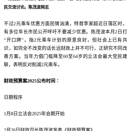
民交流讨论。陈茂波网志
不过2元乘车优惠方面民情汹涌，特首李家超近日落区时，
有多位年长市民公开呼吁不要减少优惠。陈茂波本月2日打
“开口牌”，指2元乘车计划的原意良好，但社会上已有共
识，如完全不改变的话长远财政上并不可行，正研究不同改
善方案。当年力倡门槛降至60至64岁的立法会最大党民建
联，表明反对削减2元乘车。
财政预算案2025公布时间︰
日期
程序
1月8日
立法会2025年会期开始
2月26日
财政司长陈茂波发表《财政预算案》