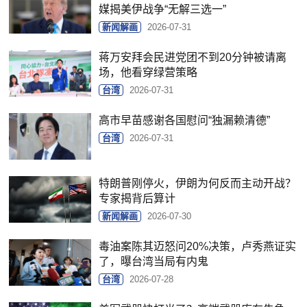
媒揭美伊战争“无解三选一”
新闻解画
2026-07-31
蒋万安拜会民进党团不到20分钟被请离
场，他看穿绿营策略
台湾
2026-07-31
高市早苗感谢各国慰问“独漏赖清德”
台湾
2026-07-31
特朗普刚停火，伊朗为何反而主动开战？
专家揭背后算计
新闻解画
2026-07-30
毒油案陈其迈怒问20%决策，卢秀燕证实
了，曝台湾当局有内鬼
台湾
2026-07-28