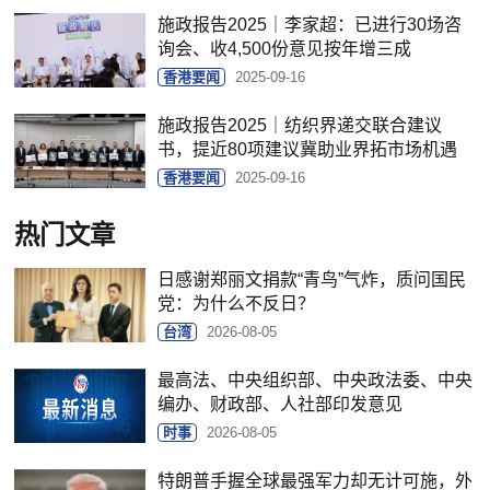
施政报告2025｜李家超：已进行30场咨
询会、收4,500份意见按年增三成
香港要闻
2025-09-16
施政报告2025｜纺织界递交联合建议
书，提近80项建议冀助业界拓市场机遇
香港要闻
2025-09-16
热门文章
日感谢郑丽文捐款“青鸟”气炸，质问国民
党：为什么不反日？
台湾
2026-08-05
最高法、中央组织部、中央政法委、中央
编办、财政部、人社部印发意见
时事
2026-08-05
特朗普手握全球最强军力却无计可施，外