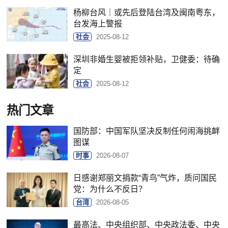
杨柳台风｜或先后登陆台湾及闽南粤东，
台发海上警报
社会
2025-08-12
深圳非婚生婴被拒领补贴，卫健委：待确
定
社会
2025-08-12
热门文章
国防部：中国军队坚决反制任何闹海挑衅
图谋
时事
2026-08-07
日感谢郑丽文捐款“青鸟”气炸，质问国民
党：为什么不反日？
台湾
2026-08-05
最高法、中央组织部、中央政法委、中央