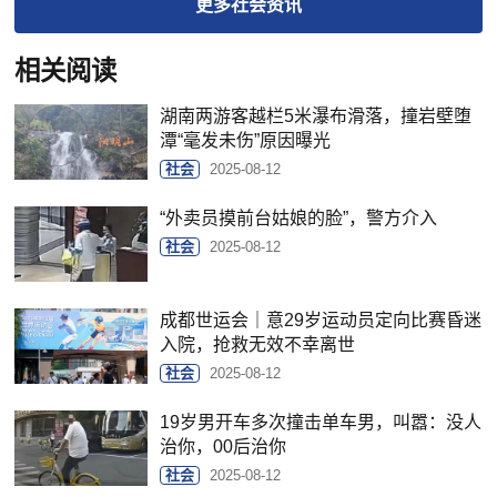
更多
社会
资讯
相关阅读
湖南两游客越栏5米瀑布滑落，撞岩壁堕
潭“毫发未伤”原因曝光
社会
2025-08-12
“外卖员摸前台姑娘的脸”，警方介入
社会
2025-08-12
成都世运会｜意29岁运动员定向比赛昏迷
入院，抢救无效不幸离世
社会
2025-08-12
19岁男开车多次撞击单车男，叫嚣：没人
治你，00后治你
社会
2025-08-12