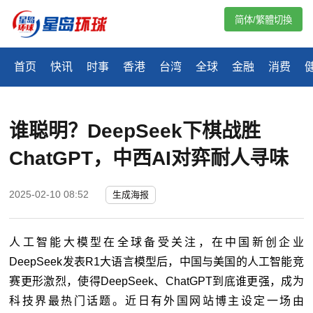
简体/繁體切換
首页
快讯
时事
香港
台湾
全球
金融
消费
谁聪明？DeepSeek下棋战胜
ChatGPT，中西AI对弈耐人寻味
2025-02-10 08:52
生成海报
人工智能大模型在全球备受关注，在中国新创企业
DeepSeek
发表
R1
大语言模型后，中国与美国的人工智能竞
赛更形激烈，使得
DeepSeek
、
ChatGPT
到底谁更强，成为
科技界最热门话题。近日有外国网站博主设定一场由