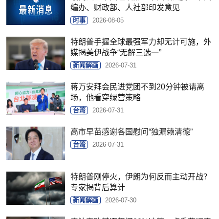
编办、财政部、人社部印发意见
时事
2026-08-05
特朗普手握全球最强军力却无计可施，外
媒揭美伊战争“无解三选一”
新闻解画
2026-07-31
蒋万安拜会民进党团不到20分钟被请离
场，他看穿绿营策略
台湾
2026-07-31
高市早苗感谢各国慰问“独漏赖清德”
台湾
2026-07-31
特朗普刚停火，伊朗为何反而主动开战？
专家揭背后算计
新闻解画
2026-07-30