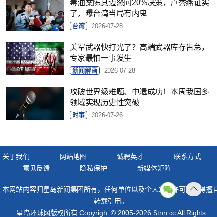
毒油案陈其迈怒问20%决策，卢秀燕证实
了，曝台湾当局有内鬼
台湾
2026-07-28
美军武器快打光了？高端武器库存告急，
专家最怕一事发生
新闻解画
2026-07-28
攻破世界级难题、申遗成功！本周我国多
领域实现历史性突破
时事
2026-07-26
关于我们
网站地图
诚聘英才
联系方式
意见反馈
隐私保护
新媒体矩阵
本网站内容归星岛新闻集团所有，任何单位以及个人未经许可，不得擅
返回
转载引用。
顶部
星岛环球网版权所有 Copyright © 2005-2026 Stnn.cc All Rights