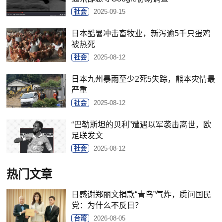
社会
2025-09-15
日本酷暑冲击畜牧业，新泻逾5千只蛋鸡
被热死
社会
2025-08-12
日本九州暴雨至少2死5失踪，熊本灾情最
严重
社会
2025-08-12
“巴勒斯坦的贝利”遭遇以军袭击离世，欧
足联发文
社会
2025-08-12
热门文章
日感谢郑丽文捐款“青鸟”气炸，质问国民
党：为什么不反日？
台湾
2026-08-05