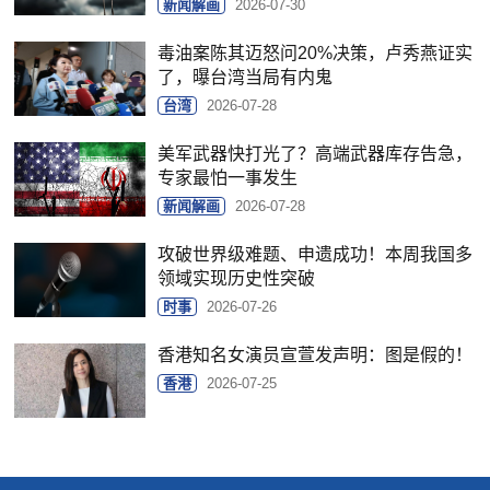
新闻解画
2026-07-30
毒油案陈其迈怒问20%决策，卢秀燕证实
了，曝台湾当局有内鬼
台湾
2026-07-28
美军武器快打光了？高端武器库存告急，
专家最怕一事发生
新闻解画
2026-07-28
攻破世界级难题、申遗成功！本周我国多
领域实现历史性突破
时事
2026-07-26
香港知名女演员宣萱发声明：图是假的！
香港
2026-07-25