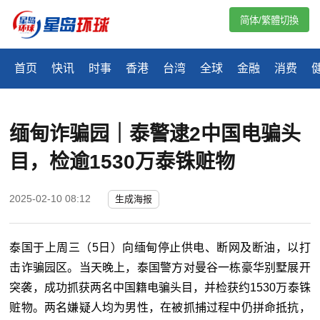
简体/繁體切換
首页
快讯
时事
香港
台湾
全球
金融
消费
缅甸诈骗园｜泰警逮2中国电骗头
目，检逾1530万泰铢赃物
2025-02-10 08:12
生成海报
泰国于上周三（
5
日）向缅甸停止供电、断网及断油，以打
击诈骗园区。当天晚上，泰国警方对曼谷一栋豪华别墅展开
突袭，成功抓获两名中国籍电骗头目，并检获约1530万泰铢
赃物。两名嫌疑人均为男性，在被抓捕过程中仍拼命抵抗，