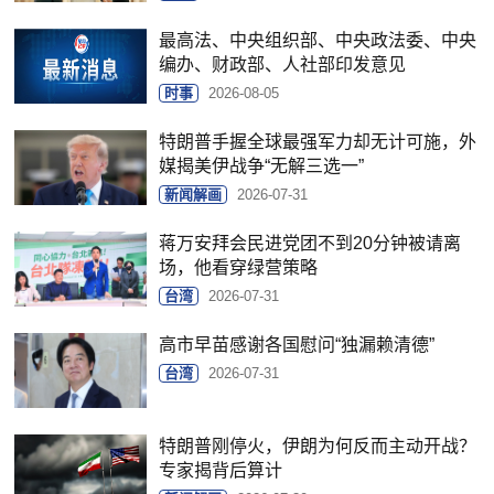
最高法、中央组织部、中央政法委、中央
编办、财政部、人社部印发意见
时事
2026-08-05
特朗普手握全球最强军力却无计可施，外
媒揭美伊战争“无解三选一”
新闻解画
2026-07-31
蒋万安拜会民进党团不到20分钟被请离
场，他看穿绿营策略
台湾
2026-07-31
高市早苗感谢各国慰问“独漏赖清德”
台湾
2026-07-31
特朗普刚停火，伊朗为何反而主动开战？
专家揭背后算计