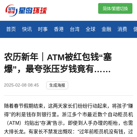
简体/繁體切換
首页
快讯
时事
香港
台湾
全球
金融
消费
农历新年｜ATM被红包钱“塞
爆”，最夸张压岁钱竟有……
2025-02-08 08:45
生成海报
随着春节假期结束，这两天家长们纷纷行动起来，将孩子“赚
得”的利是钱存到银行里。浙江多个市最近数个自动柜员机
（ATM）均贴出“存满”告示，即使到人手办理的柜枱，也需
大排长龙。有家长不禁发出慨叹：“过年前柜员机没有钱，过