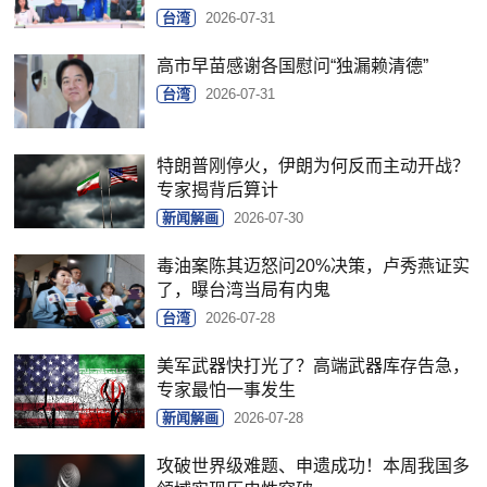
台湾
2026-07-31
高市早苗感谢各国慰问“独漏赖清德”
台湾
2026-07-31
特朗普刚停火，伊朗为何反而主动开战？
专家揭背后算计
新闻解画
2026-07-30
毒油案陈其迈怒问20%决策，卢秀燕证实
了，曝台湾当局有内鬼
台湾
2026-07-28
美军武器快打光了？高端武器库存告急，
专家最怕一事发生
新闻解画
2026-07-28
攻破世界级难题、申遗成功！本周我国多