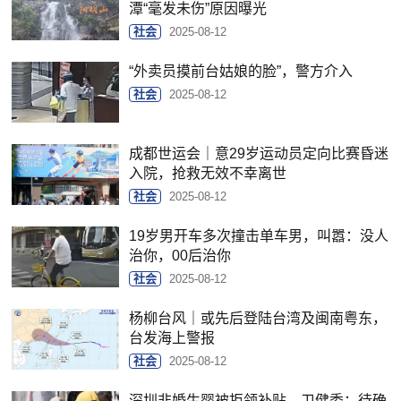
潭“毫发未伤”原因曝光
社会
2025-08-12
“外卖员摸前台姑娘的脸”，警方介入
社会
2025-08-12
成都世运会｜意29岁运动员定向比赛昏迷
入院，抢救无效不幸离世
社会
2025-08-12
19岁男开车多次撞击单车男，叫嚣：没人
治你，00后治你
社会
2025-08-12
杨柳台风｜或先后登陆台湾及闽南粤东，
台发海上警报
社会
2025-08-12
深圳非婚生婴被拒领补贴，卫健委：待确