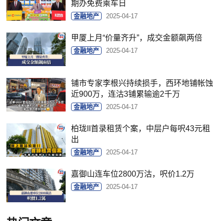
期办免费乘车日
金融地产
2025-04-17
甲厦上月“价量齐升”，成交金额飙两倍
金融地产
2025-04-17
铺市专家李根兴持续损手，西环地铺帐蚀
近900万，连沽3铺累输逾2千万
金融地产
2025-04-17
柏珑II首录租赁个案，中层户每呎43元租
出
金融地产
2025-04-17
嘉御山连车位2800万沽，呎价1.2万
金融地产
2025-04-17