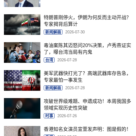
特朗普刚停火，伊朗为何反而主动开战？
专家揭背后算计
新闻解画
2026-07-30
毒油案陈其迈怒问20%决策，卢秀燕证实
了，曝台湾当局有内鬼
台湾
2026-07-28
美军武器快打光了？高端武器库存告急，
专家最怕一事发生
新闻解画
2026-07-28
攻破世界级难题、申遗成功！本周我国多
领域实现历史性突破
时事
2026-07-26
香港知名女演员宣萱发声明：图是假的！