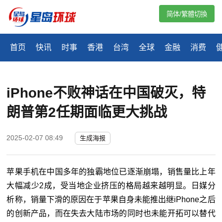
简体/繁體切換
首页
快讯
时事
香港
台湾
全球
金融
消费
iPhone不败神话在中国破灭，特
朗普第2任期面临更大挑战
2025-02-07 08:49
生成海报
苹果手机在中国多年的独霸地位已逐渐崩塌，销售量比上年
大幅减少
2
成，受当地企业挤压的格局越来越明显。日媒分
析称，销量下滑的原因在于苹果自身未能推出继
iPhone
之后
的创新产品，而在失去大陆市场的同时也未能开拓可以替代