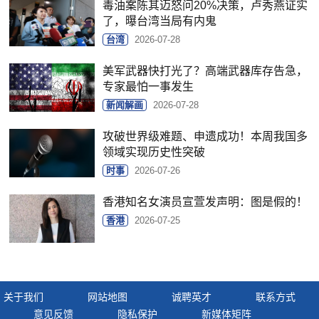
毒油案陈其迈怒问20%决策，卢秀燕证实
了，曝台湾当局有内鬼
台湾
2026-07-28
美军武器快打光了？高端武器库存告急，
专家最怕一事发生
新闻解画
2026-07-28
攻破世界级难题、申遗成功！本周我国多
领域实现历史性突破
时事
2026-07-26
香港知名女演员宣萱发声明：图是假的！
香港
2026-07-25
关于我们
网站地图
诚聘英才
联系方式
意见反馈
隐私保护
新媒体矩阵