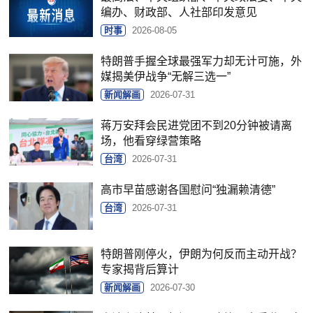
编办、财政部、人社部印发意见
时事
2026-08-05
特朗普手握全球最强军力却无计可施，外
媒揭美伊战争“无解三选一”
新闻解画
2026-07-31
蒋万安拜会民进党团不到20分钟被请离
场，他看穿绿营策略
台湾
2026-07-31
高市早苗感谢各国慰问“独漏赖清德”
台湾
2026-07-31
特朗普刚停火，伊朗为何反而主动开战？
专家揭背后算计
新闻解画
2026-07-30