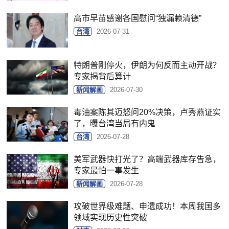
高市早苗感谢各国慰问“独漏赖清德”
台湾
2026-07-31
特朗普刚停火，伊朗为何反而主动开战？
专家揭背后算计
新闻解画
2026-07-30
毒油案陈其迈怒问20%决策，卢秀燕证实
了，曝台湾当局有内鬼
台湾
2026-07-28
美军武器快打光了？高端武器库存告急，
专家最怕一事发生
新闻解画
2026-07-28
攻破世界级难题、申遗成功！本周我国多
领域实现历史性突破