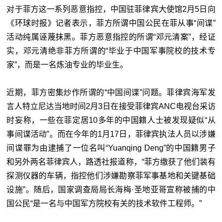
对于菲方这一系列恶意指控，中国驻菲律宾大使馆2月5日向
《环球时报》记者表示，菲方所谓中国公民在菲从事“间谍”
活动纯属诬蔑抹黑。菲方恶意指控的所谓“邓元清案”，经证
实，邓元清绝非菲方所谓的“毕业于中国军事院校的技术专
家”，而是一名炼油专业的毕业生。
近期，菲方密集炒作所谓的“中国间谍”问题。菲律宾海军发
言人特立尼达当地时间2月3日在接受菲律宾ANC电视台采访
时妄称，一些在菲定居10多年的中国籍人士被发现疑似“从
事间谍活动”。而在今年的1月17日，菲律宾执法人员以涉嫌
间谍罪为由逮捕了一位名叫“Yuanqing Deng”的中国籍男子
和另外两名菲律宾人，路透社报道称，“菲方缴获了他们装有
探测仪器的车辆，指控他们涉嫌勘察菲军事基地和关键基础
设施”。随后，国家调查局局长海梅·圣地亚哥宣称被捕的中
国公民“是一名与中国军方院校有关的技术软件工程师。”