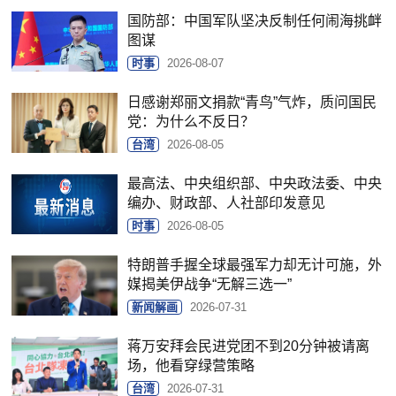
国防部：中国军队坚决反制任何闹海挑衅
图谋
时事
2026-08-07
日感谢郑丽文捐款“青鸟”气炸，质问国民
党：为什么不反日？
台湾
2026-08-05
最高法、中央组织部、中央政法委、中央
编办、财政部、人社部印发意见
时事
2026-08-05
特朗普手握全球最强军力却无计可施，外
媒揭美伊战争“无解三选一”
新闻解画
2026-07-31
蒋万安拜会民进党团不到20分钟被请离
场，他看穿绿营策略
台湾
2026-07-31