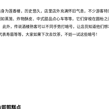
前身为莲香楼，历史悠久，店里店外充满怀旧气息，不少游客特
例如蒸笼、炸物酥皮、中式甜品点心车等等，它们穿梭在圆枱之
，此外，传说酒楼熟客可以不同手势打暗号，让店员知道他们想
代表寿眉等等，大家如果下次去饮茶，不妨一试这些暗号！
柜/即煎糕点