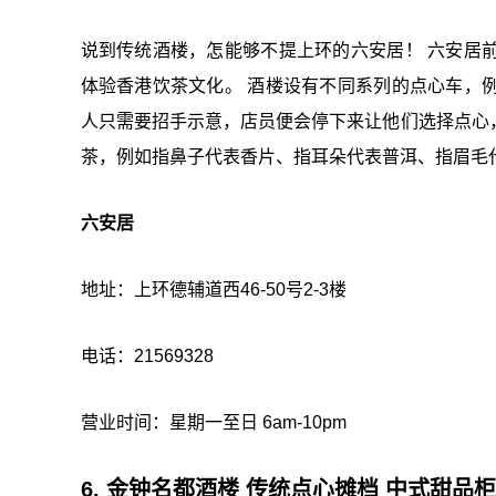
说到传统酒楼，怎能够不提上环的六安居！ 六安居
体验香港饮茶文化。 酒楼设有不同系列的点心车，
人只需要招手示意，店员便会停下来让他们选择点心
茶，例如指鼻子代表香片、指耳朵代表普洱、指眉毛
六安居
地址：上环德辅道西46-50号2-3楼
电话：21569328
营业时间：星期一至日 6am-10pm
6. 金钟名都酒楼 传统点心摊档 中式甜品