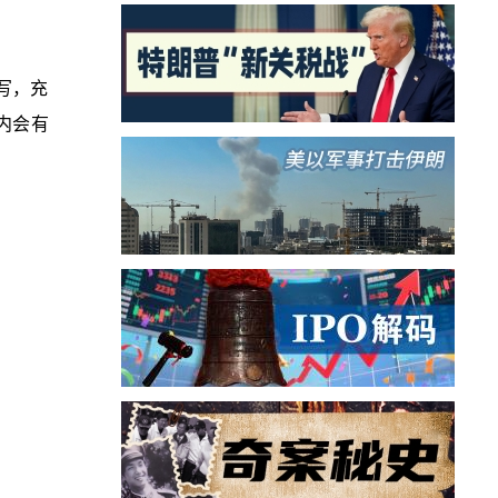
写，充
内会有