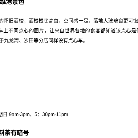
度维港景色
的怀旧酒楼，酒楼楼底高耸，空间感十足，落地大玻璃窗更可饱览
示车上不同点心的图片，让来自世界各地的食客都知道该点心是
位于九龙湾、沙田等分店同样设有点心车。
 9am-3pm、5：30pm-11pm
 斟茶有暗号