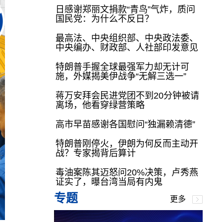
日感谢郑丽文捐款“青鸟”气炸，质问
国民党：为什么不反日？
最高法、中央组织部、中央政法委、
中央编办、财政部、人社部印发意见
特朗普手握全球最强军力却无计可
施，外媒揭美伊战争“无解三选一”
蒋万安拜会民进党团不到20分钟被请
离场，他看穿绿营策略
高市早苗感谢各国慰问“独漏赖清德”
特朗普刚停火，伊朗为何反而主动开
战？专家揭背后算计
毒油案陈其迈怒问20%决策，卢秀燕
证实了，曝台湾当局有内鬼
专题
更多