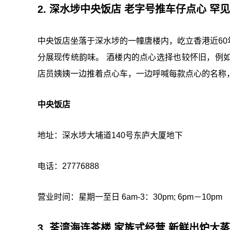
2. 深水埗中央饭店 老字号推车仔点心 罕
中央饭店坐落于深水埗的一幢唐楼内，屹立香港近6
分展现传统韵味。 酒楼内的点心选择也较怀旧，例
店员姨姨一边推着点心车，一边呼喊每款点心的名称
中央饭店
地址：深水埗大埔道140号东庐大厦地下
电话：27776888
营业时间：星期一至日 6am-3：30pm; 6pm－10pm
3. 荃湾海连茶楼 家族式经营 新鲜出炉大