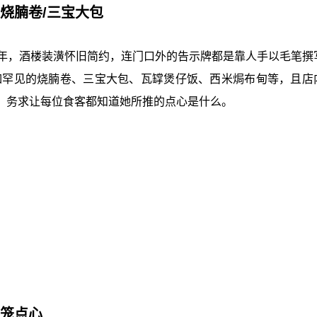
见烧腩卷/三宝大包
0年，酒楼装潢怀旧简约，连门口外的告示牌都是靠人手以毛笔撰
如罕见的烧腩卷、三宝大包、瓦罉煲仔饭、西米焗布甸等，且店
，务求让每位食客都知道她所推的点心是什么。
蒸笼点心