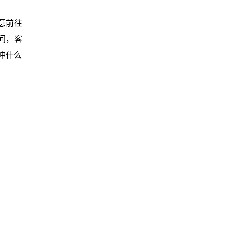
意前往
间，客
冲什么