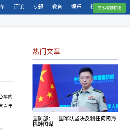
车
评论
专题
教育
娱乐
视频
简体/繁體切換
热门文章
心车的
有百年
国防部：中国军队坚决反制任何闹海
挑衅图谋