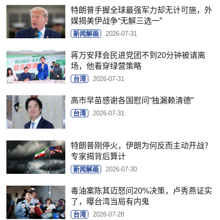
特朗普手握全球最强军力却无计可施，外
媒揭美伊战争“无解三选一”
新闻解画
2026-07-31
蒋万安拜会民进党团不到20分钟被请离
场，他看穿绿营策略
台湾
2026-07-31
高市早苗感谢各国慰问“独漏赖清德”
台湾
2026-07-31
特朗普刚停火，伊朗为何反而主动开战？
专家揭背后算计
新闻解画
2026-07-30
毒油案陈其迈怒问20%决策，卢秀燕证实
了，曝台湾当局有内鬼
台湾
2026-07-28