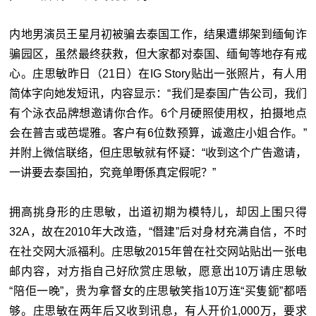
内地男演员王星月初被骗去泰国工作，结果遭绑架到缅甸诈
骗园区，虽然最终获救，但大家都对泰国、缅甸等地存有戒
心。庄思敏昨日（21日）在IG Story贴出一张照片，有人用
简体字向她发短讯，内容显示：“我们是泰国广告公司，我们
有个泳衣品牌想邀请你合作。6个月硬照使用权，拍摄地点
会在普吉或芭堤雅。客户有6位数预算，诚邀庄小姐合作。”
并附上微信联络，但庄思敏就有怀疑：“收到这个广告邀请，
一讲要去泰国拍，究竟单嘢係真定假呢？”
拥高挑身形的庄思敏，出道初期为模特儿，却因上围只得
32A，故在2010年大改造，“僭建”后对身材充满自信，不时
在社交网大派福利。庄思敏2015年曾在社交网站贴出一张电
邮内容，对方指自己好欣赏庄思敏，愿意出10万请庄思敏
“陪佢一晚”，贵为拿督女的庄思敏笑指10万连“买隻鈪”都唔
够。庄思敏在两年后又收到讯息，有人开价1,000万，要求