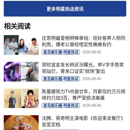
更多
明星热话
资讯
相关阅读
庄思明最爱杨明够单纯：佢好易畀人呃同
利用，爆老公曾经唔定性晚晚有约
星岛娱乐圈-明星热话
2026-08-06
郑欣宜金发长辫近况曝光，举V字手势笑
容灿烂，曾亲口证实“就快”复出
星岛娱乐圈-明星热话
2026-08-06
陈曼娜效力TVB逾廿年，月薪仅约万元倾
续约只加3百，尊严受损决离巢
星岛娱乐圈-明星热话
2026-08-06
沈腾、蒋奇明主演电影《欢迎来龙餐厅》
官宣定档