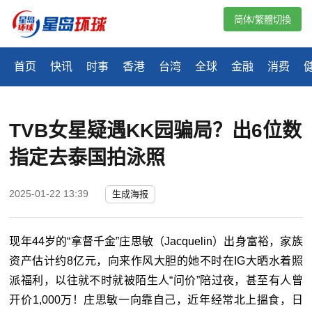
简体/繁體切換
首页
快讯
时事
香港
台湾
全球
金融
消费
TVB女星疑遇KK园骗局？出6位数
指定去泰国拍泳照
2025-01-22 13:39
生成海报
现年44岁的“拿督千金”庄思敏（Jacquelin）出身富裕，家族
资产估计约8亿元，向来作风大胆的她不时在IG大晒水着照
派福利，以往就不时就被陌生人“问价”陪过夜，甚至有人曾
开价1,000万！庄思敏一向靠自己，近年经常北上搵食，日