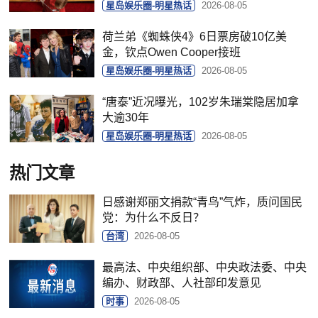
星岛娱乐圈-明星热话
2026-08-05
荷兰弟《蜘蛛侠4》6日票房破10亿美
金，钦点Owen Cooper接班
星岛娱乐圈-明星热话
2026-08-05
“唐泰”近况曝光，102岁朱瑞棠隐居加拿
大逾30年
星岛娱乐圈-明星热话
2026-08-05
热门文章
日感谢郑丽文捐款“青鸟”气炸，质问国民
党：为什么不反日？
台湾
2026-08-05
最高法、中央组织部、中央政法委、中央
编办、财政部、人社部印发意见
时事
2026-08-05