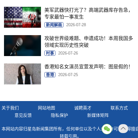
美军武器快打光了？高端武器库存告急，
专家最怕一事发生
新闻解画
2026-07-28
攻破世界级难题、申遗成功！本周我国多
领域实现历史性突破
时事
2026-07-26
香港知名女演员宣萱发声明：图是假的！
香港
2026-07-25
关于我们
网站地图
诚聘英才
联系方式
意见反馈
隐私保护
新媒体矩阵
本网站内容归星岛新闻集团所有，任何单位以及个人未经许可，不得擅
返回
转载引用。