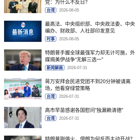
党：为什么不反日？
台湾
2026-08-05
最高法、中央组织部、中央政法委、中央
编办、财政部、人社部印发意见
时事
2026-08-05
特朗普手握全球最强军力却无计可施，外
媒揭美伊战争“无解三选一”
新闻解画
2026-07-31
蒋万安拜会民进党团不到20分钟被请离
场，他看穿绿营策略
台湾
2026-07-31
高市早苗感谢各国慰问“独漏赖清德”
台湾
2026-07-31
特朗普刚停火，伊朗为何反而主动开战？