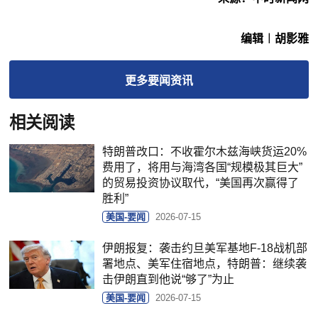
编辑︱胡影雅
更多
要闻
资讯
相关阅读
特朗普改口：不收霍尔木兹海峡货运20%
费用了，将用与海湾各国“规模极其巨大”
的贸易投资协议取代，“美国再次赢得了
胜利”
美国-要闻
2026-07-15
伊朗报复：袭击约旦美军基地F-18战机部
署地点、美军住宿地点，特朗普：继续袭
击伊朗直到他说“够了”为止
美国-要闻
2026-07-15