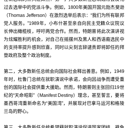
过去选举中的党派斗争。例如，1800年美国开国元勋杰斐逊
（Thomas Jefferson）在激烈选举后表示：“我们为所有联邦
党人服务。”1989年，小布什甚至亲自向民主党籍众议院议
长伸出橄榄枝，呼吁两党合作。然而，特朗普将此次演讲视
为炫耀胜利的机会，对自己在摇摆州及黑人和西语裔选民中
的支持率提升感到欣喜，同时以尖刻言辞谴责即将卸任的拜
登政府及整个政治制度。
第二，大多数新任总统会向国际社会释出善意。例如，1949
年时，杜鲁门总统在就职演说中承诺，会向因战争而遭受重
创的国际社会提供重大援助。然而，特朗普则主张回归19世
纪的“天命昭彰”（Manifest Destiny）理念，甚至誓言，要将
墨西哥湾重新命名为“美国湾”，并展现对巴拿马运河和格陵
兰岛的野心。
第三，大多数新任总统希望藉就职演说促进国家团结，避免