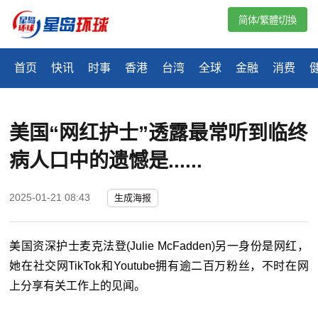
简体/繁體切換
首页
快讯
时事
香港
台湾
全球
金融
消费
美国“网红护士”透露最常听到临终
病人口中的遗憾是......
2025-01-21 08:43
生成海报
美国资深护士麦克法登
(Julie McFadden)
另一身份是网红，
她在社交网
TikTok
和
Youtube
拥有逾二百万粉丝，不时在网
上分享有关工作上的见闻。