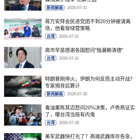
新闻解画
2026-07-31
蒋万安拜会民进党团不到20分钟被请离
场，他看穿绿营策略
台湾
2026-07-31
高市早苗感谢各国慰问“独漏赖清德”
台湾
2026-07-31
特朗普刚停火，伊朗为何反而主动开战？
专家揭背后算计
新闻解画
2026-07-30
毒油案陈其迈怒问20%决策，卢秀燕证实
了，曝台湾当局有内鬼
台湾
2026-07-28
美军武器快打光了？高端武器库存告急，