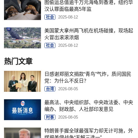
图偷运总值逾千万元海龟到香港，纽约华
汉认罪面临最高5年监
社会
2025-08-12
美国蒙大拿州两飞机在机场碰撞，现场起
火冒出滚滚浓烟
社会
2025-08-12
热门文章
日感谢郑丽文捐款“青鸟”气炸，质问国民
党：为什么不反日？
台湾
2026-08-05
最高法、中央组织部、中央政法委、中央
编办、财政部、人社部印发意见
时事
2026-08-05
特朗普手握全球最强军力却无计可施，外
媒揭美伊战争“无解三选一”