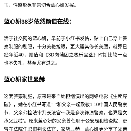
玉，性感形象非常切合蓝心妍发挥。
蓝心妍38岁依然颜值在线：
活于社交网的蓝心妍，早前于小红书发帖，贴上自己穿上警
察制服的剧照，十分美艳抢眼，更大骚其修长美腰，就算已
经年近40，颜值和《3D肉蒲团之极乐宝鉴》时期比较一点
也不失礼，甚至尤有过之。
蓝心妍家世显赫
这套警察制服，原来是来自她担纲演出的网络电影《生死爆
破》，她在小红书写道：“和父亲一起致敬1.10中国人民警察
节，父亲公检法审判长法官～我是多次饰演警察，也算是女
承父业啦”。原来蓝心妍的父亲曾任职于公安局和检查院，更
曾在法院任职审判长法官，家势显赫！蓝心妍更分享了父亲