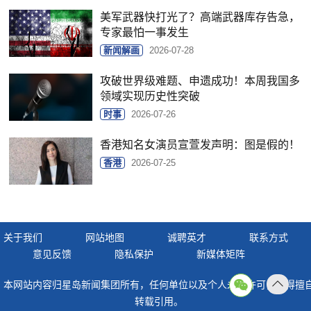
美军武器快打光了？高端武器库存告急，
专家最怕一事发生
新闻解画
2026-07-28
攻破世界级难题、申遗成功！本周我国多
领域实现历史性突破
时事
2026-07-26
香港知名女演员宣萱发声明：图是假的！
香港
2026-07-25
关于我们
网站地图
诚聘英才
联系方式
意见反馈
隐私保护
新媒体矩阵
本网站内容归星岛新闻集团所有，任何单位以及个人未经许可，不得擅
返回
转载引用。