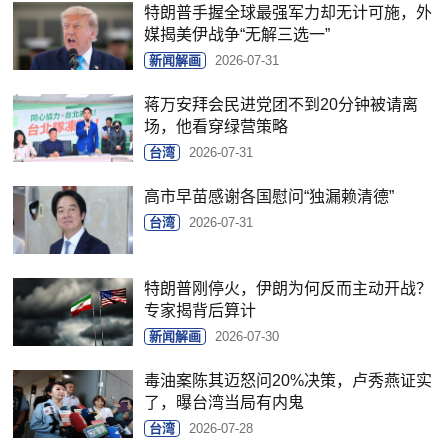
特朗普手握全球最强军力却无计可施，外
媒揭美伊战争“无解三选一”
新闻解画
2026-07-31
蒋万安拜会民进党团不到20分钟被请离
场，他看穿绿营策略
台湾
2026-07-31
高市早苗感谢各国慰问“独漏赖清德”
台湾
2026-07-31
特朗普刚停火，伊朗为何反而主动开战？
专家揭背后算计
新闻解画
2026-07-30
毒油案陈其迈怒问20%决策，卢秀燕证实
了，曝台湾当局有内鬼
台湾
2026-07-28