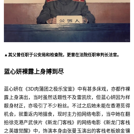
▲其父曾任职于公安局和检查院，更曾在法院任职审判长法官。
蓝心妍裸露上身搏到尽
蓝心妍在《3D肉蒲团之极乐宝鉴》中有甚多床戏，亦都作裸
露上身演出，当时虽然话题性不及雷凯欣，但蓝心妍因为样
靓身材正，亦吸引了不少粉丝。不过之后她未能在香港觅得
机会，就重返内地搵食，现时主力拍网络电影，当中她在翻
拍徐克港产武侠片《新龙门客栈》的网络电影《新龙门客栈
之英雄觉醒》中，饰演本身由张曼玉演出的客栈老板娘金镶