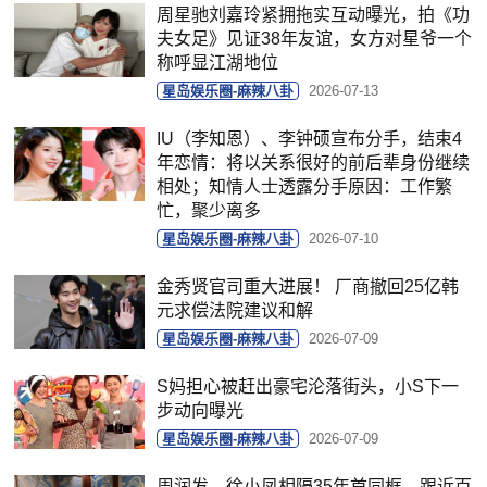
周星驰刘嘉玲紧拥拖实互动曝光，拍《功
夫女足》见证38年友谊，女方对星爷一个
称呼显江湖地位
星岛娱乐圈-麻辣八卦
2026-07-13
IU（李知恩）、李钟硕宣布分手，结束4
年恋情：将以关系很好的前后辈身份继续
相处；知情人士透露分手原因：工作繁
忙，聚少离多
星岛娱乐圈-麻辣八卦
2026-07-10
金秀贤官司重大进展！ 厂商撤回25亿韩
元求偿法院建议和解
星岛娱乐圈-麻辣八卦
2026-07-09
S妈担心被赶出豪宅沦落街头，小S下一
步动向曝光
星岛娱乐圈-麻辣八卦
2026-07-09
周润发、徐小凤相隔35年首同框，跟近百