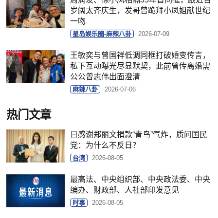
岁阔太齐庆生，发哥曾跪拜小凤姐献世纪
一吻
星岛娱乐圈-麻辣八卦
2026-07-09
王敏奕与曾国祥低调同框打破婚变传言，
私下互动曝光尽显默契，此前曾传离婚需
公公曾志伟出面澄清
麻辣八卦
2026-07-06
热门文章
日感谢郑丽文捐款“青鸟”气炸，质问国民
党：为什么不反日？
台湾
2026-08-05
最高法、中央组织部、中央政法委、中央
编办、财政部、人社部印发意见
时事
2026-08-05