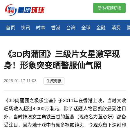
简体/繁體切換
首页
快讯
时事
香港
台湾
全球
金融
消费
《3D肉蒲团》三级片女星激罕现
身！形象突变晒警服仙气照
2025-01-17 11:03
生成海报
《
3D
肉蒲团之极乐宝鉴》于2011年在香港上映，当时大收
旺场收入超过4,000万港元，除了话题人物雷凯欣最受注目
外，当时饰演女主角铁玉香的蓝燕（现改名为蓝心妍）都备
受注目，因为她于戏中有颇多裸露镜头，令观众留下深刻印