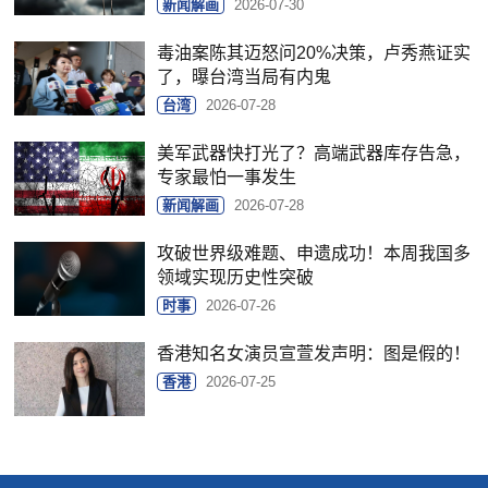
新闻解画
2026-07-30
毒油案陈其迈怒问20%决策，卢秀燕证实
了，曝台湾当局有内鬼
台湾
2026-07-28
美军武器快打光了？高端武器库存告急，
专家最怕一事发生
新闻解画
2026-07-28
攻破世界级难题、申遗成功！本周我国多
领域实现历史性突破
时事
2026-07-26
香港知名女演员宣萱发声明：图是假的！
香港
2026-07-25