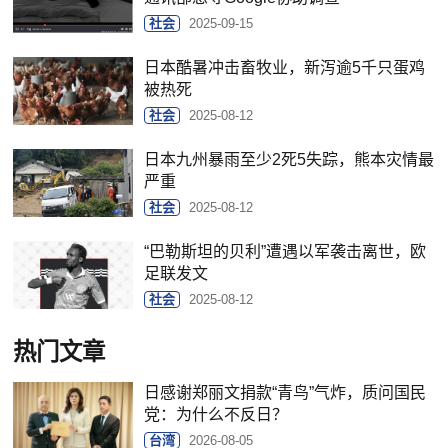
社会
2025-09-15
日本酷暑冲击畜牧业，新泻逾5千只蛋鸡
被热死
社会
2025-08-12
日本九州暴雨至少2死5失踪，熊本灾情最
严重
社会
2025-08-12
“巴勒斯坦的贝利”遭遇以军袭击离世，欧
足联发文
社会
2025-08-12
热门文章
日感谢郑丽文捐款“青鸟”气炸，质问国民
党：为什么不反日？
台湾
2026-08-05