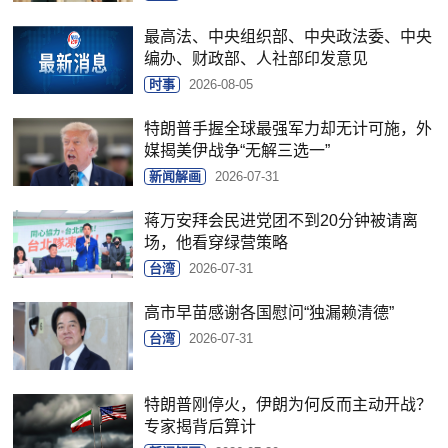
最高法、中央组织部、中央政法委、中央
编办、财政部、人社部印发意见
时事
2026-08-05
特朗普手握全球最强军力却无计可施，外
媒揭美伊战争“无解三选一”
新闻解画
2026-07-31
蒋万安拜会民进党团不到20分钟被请离
场，他看穿绿营策略
台湾
2026-07-31
高市早苗感谢各国慰问“独漏赖清德”
台湾
2026-07-31
特朗普刚停火，伊朗为何反而主动开战？
专家揭背后算计