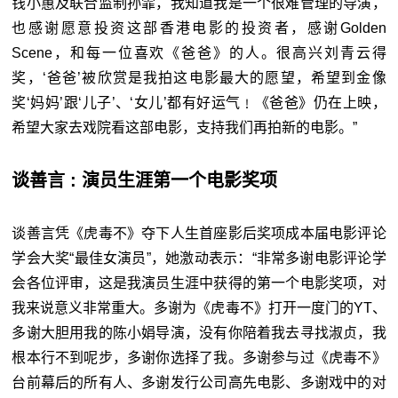
钱小蕙及联合监制孙霏，我知道我是一个很难管理的导演，
也感谢愿意投资这部香港电影的投资者，感谢Golden
Scene，和每一位喜欢《爸爸》的人。很高兴刘青云得
奖，‘爸爸’被欣赏是我拍这电影最大的愿望，希望到金像
奖‘妈妈’跟‘儿子’、‘女儿’都有好运气﹗《爸爸》仍在上映，
希望大家去戏院看这部电影，支持我们再拍新的电影。”
谈善言 : 演员生涯第一个电影奖项
谈善言凭《虎毒不》夺下人生首座影后奖项成本届电影评论
学会大奖“最佳女演员”，她激动表示：“非常多谢电影评论学
会各位评审，这是我演员生涯中获得的第一个电影奖项，对
我来说意义非常重大。多谢为《虎毒不》打开一度门的YT、
多谢大胆用我的陈小娟导演，没有你陪着我去寻找淑贞，我
根本行不到呢步，多谢你选择了我。多谢参与过《虎毒不》
台前幕后的所有人、多谢发行公司高先电影、多谢戏中的对