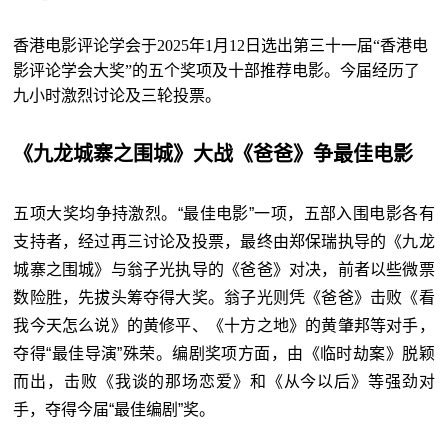
香港电影评论学会于2025年1月12日选出第三十一届“香港电
影评论学会大奖”的五个奖项及十部推荐电影。今届经历了
九小时激烈讨论及三轮投票。
《九龙城寨之围城》大战《爸爸》争最佳电影
五项大奖均争持激烈。“最佳电影”一项，五部入围电影各有
支持者，经过再三讨论及投票，最终由郑保瑞执导的《九龙
城寨之围城》与翁子光执导的《爸爸》对决，前者以些微票
数险胜，先拔头筹夺得大奖。翁子光则凭《爸爸》击败《看
我今天怎么说》的黄修平、《十方之地》的黄肇邦等对手，
夺得“最佳导演”殊荣。编剧奖项方面，由《临时劫案》脱颖
而出，击败《我谈的那场恋爱》和《从今以后》等强劲对
手，夺得今届“最佳编剧”奖。