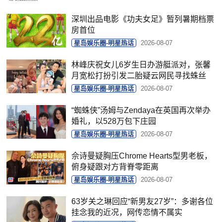
深圳出品电影《功夫女足》暂列暑期档票
房首位
星岛娱乐圈-明星热话
2026-08-07
林峰庆祝女儿6岁生日办游艇派对，张馨
月宽松打扮引发二胎疑云网民寻找蛛丝
星岛娱乐圈-明星热话
2026-08-07
“蜘蛛侠”汤姆与Zendaya在英国再次举办
婚礼，以528万包下庄园
星岛娱乐圈-明星热话
2026-08-07
佘诗曼疑胸压Chrome Hearts型男老板，
俯身疑跟对方背脊零距离
星岛娱乐圈-明星热话
2026-08-07
63岁关之琳回应“新男友27岁”：多谢各位
挂念我的近况，网传恋情不属实