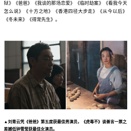
狱》《爸爸》《我谈的那场恋爱》《临时劫案》《看我今天
怎么说》《十方之地》《香港四径大步走》《从今以后》
《冬未来》《得宠先生》。
▲刘青云凭《爸爸》第五度获最佳男演员，《虎毒不》谈善言一票之
差撼低钟雪莹获最佳女演员。