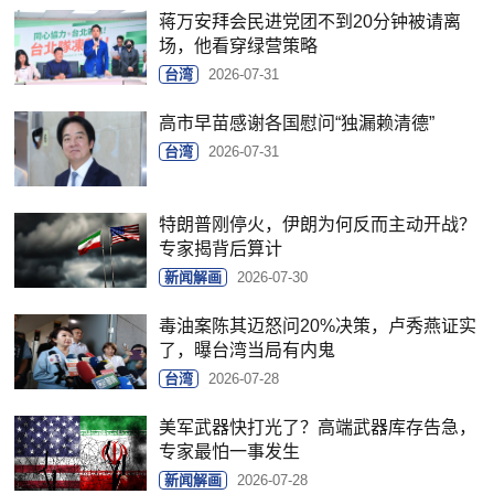
蒋万安拜会民进党团不到20分钟被请离
场，他看穿绿营策略
台湾
2026-07-31
高市早苗感谢各国慰问“独漏赖清德”
台湾
2026-07-31
特朗普刚停火，伊朗为何反而主动开战？
专家揭背后算计
新闻解画
2026-07-30
毒油案陈其迈怒问20%决策，卢秀燕证实
了，曝台湾当局有内鬼
台湾
2026-07-28
美军武器快打光了？高端武器库存告急，
专家最怕一事发生
新闻解画
2026-07-28