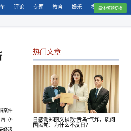
车
评论
专题
教育
娱乐
视频
简体/繁體切換
热门文章
所
指案件
日感谢郑丽文捐款“青鸟”气炸，质问
四（9
国民党：为什么不反日？
最终决