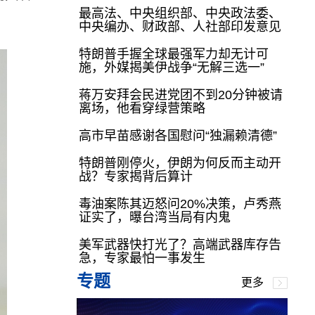
最高法、中央组织部、中央政法委、
中央编办、财政部、人社部印发意见
特朗普手握全球最强军力却无计可
施，外媒揭美伊战争“无解三选一”
蒋万安拜会民进党团不到20分钟被请
离场，他看穿绿营策略
高市早苗感谢各国慰问“独漏赖清德”
特朗普刚停火，伊朗为何反而主动开
战？专家揭背后算计
毒油案陈其迈怒问20%决策，卢秀燕
证实了，曝台湾当局有内鬼
美军武器快打光了？高端武器库存告
急，专家最怕一事发生
专题
更多