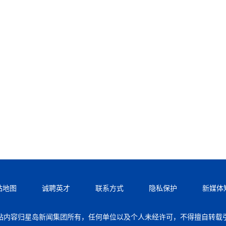
站地图
诚聘英才
联系方式
隐私保护
新媒体
站内容归星岛新闻集团所有，任何单位以及个人未经许可，不得擅自转载