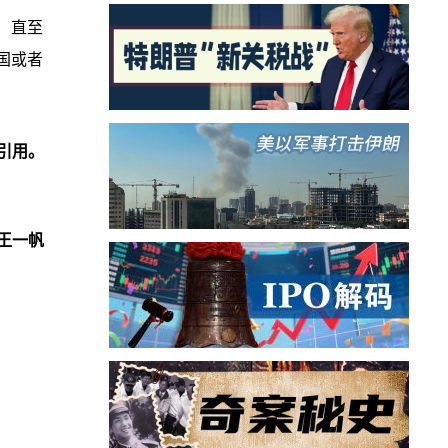
 直至
国或者
引用。
王一帆