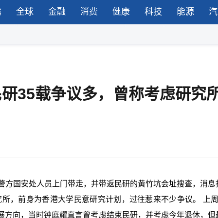
湾
全球
金融
消费
健康
科技
能源
汽
民研35载争议多，曾称考虑研究
被警方国安处人员上门带走，并带返民研的黄竹坑会址搜查，消息
究所，前身为香港大学民意研究计划，过往惹来不少争议。 上周
展方向，当时钟庭耀直言曾考虑结束民研，并考虑今年退休，但