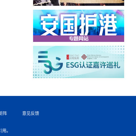
矩阵
意见反馈
引用。
返回顶部