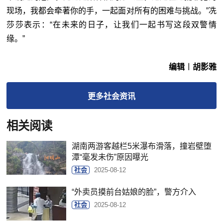
现场，我都会牵著你的手，一起面对所有的困难与挑战。”冼
莎莎表示：“在未来的日子，让我们一起书写这段双警情
缘。”
编辑︱胡影雅
更多
社会
资讯
相关阅读
湖南两游客越栏5米瀑布滑落，撞岩壁堕
潭“毫发未伤”原因曝光
社会
2025-08-12
“外卖员摸前台姑娘的脸”，警方介入
社会
2025-08-12