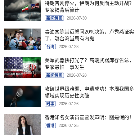
特朗普刚停火，伊朗为何反而主动开战？
专家揭背后算计
新闻解画
2026-07-30
毒油案陈其迈怒问20%决策，卢秀燕证实
了，曝台湾当局有内鬼
台湾
2026-07-28
美军武器快打光了？高端武器库存告急，
专家最怕一事发生
新闻解画
2026-07-28
攻破世界级难题、申遗成功！本周我国多
领域实现历史性突破
时事
2026-07-26
香港知名女演员宣萱发声明：图是假的！
香港
2026-07-25