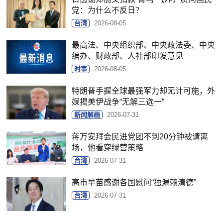
党：为什么不反日？
台湾
2026-08-05
最高法、中央组织部、中央政法委、中央
编办、财政部、人社部印发意见
时事
2026-08-05
特朗普手握全球最强军力却无计可施，外
媒揭美伊战争“无解三选一”
新闻解画
2026-07-31
蒋万安拜会民进党团不到20分钟被请离
场，他看穿绿营策略
台湾
2026-07-31
高市早苗感谢各国慰问“独漏赖清德”
台湾
2026-07-31