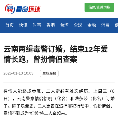
简体/繁體切換
首页
快讯
时事
香港
台湾
全球
金融
消费
云南两缉毒警订婚，结束12年爱
情长跑，曾扮情侣查案
2025-01-13 10:03
生成海报
有情人能终成眷属，二人定必有难忘经历。上周三（8
日），云南警察情侣徐明（化名）和冼莎莎（化名）订婚
了。除了浪漫史，二人更曾在追捕罪犯行动中，假扮情侣，
意想不到成为“红线”将二人牵起来。