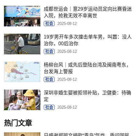
成都世运会｜意29岁运动员定向比赛昏迷
入院，抢救无效不幸离世
社会
2025-08-12
19岁男开车多次撞击单车男，叫嚣：没人
治你，00后治你
社会
2025-08-12
杨柳台风｜或先后登陆台湾及闽南粤东，
台发海上警报
社会
2025-08-12
深圳非婚生婴被拒领补贴，卫健委：待确
定
社会
2025-08-12
热门文章
日感谢郑丽文捐款“青鸟”气炸，质问国民