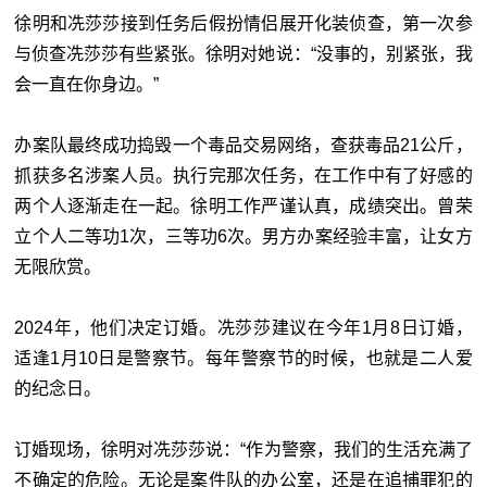
徐明和冼莎莎接到任务后假扮情侣展开化装侦查，第一次参
与侦查冼莎莎有些紧张。徐明对她说：“没事的，别紧张，我
会一直在你身边。”
办案队最终成功捣毁一个毒品交易网络，查获毒品21公斤，
抓获多名涉案人员。执行完那次任务，在工作中有了好感的
两个人逐渐走在一起。徐明工作严谨认真，成绩突出。曾荣
立个人二等功1次，三等功6次。男方办案经验丰富，让女方
无限欣赏。
2024年，他们决定订婚。冼莎莎建议在今年1月8日订婚，
适逢1月10日是警察节。每年警察节的时候，也就是二人爱
的纪念日。
订婚现场，徐明对冼莎莎说：“作为警察，我们的生活充满了
不确定的危险。无论是案件队的办公室，还是在追捕罪犯的