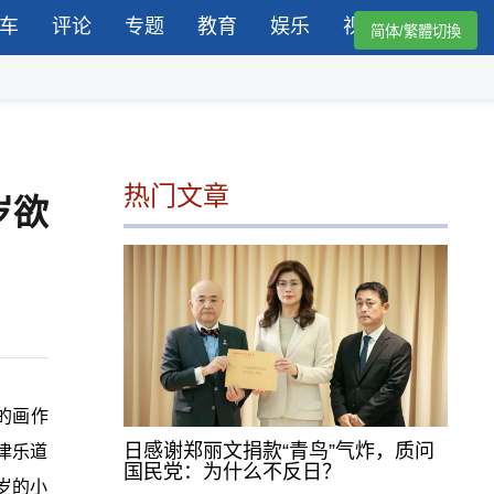
车
评论
专题
教育
娱乐
视频
简体/繁體切換
热门文章
岁欲
的画作
日感谢郑丽文捐款“青鸟”气炸，质问
津乐道
国民党：为什么不反日？
岁的小