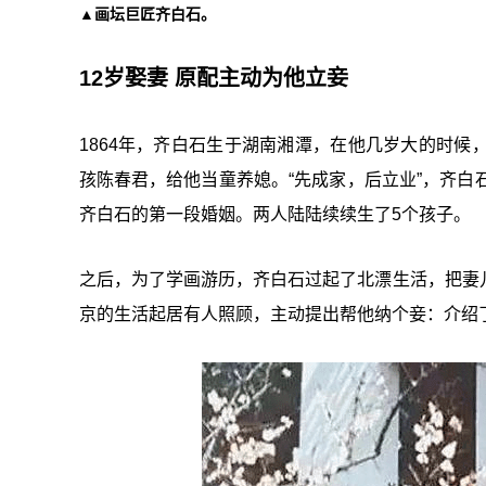
▲画坛巨匠齐白石。
12岁娶妻 原配主动为他立妾
1864年，齐白石生于湖南湘潭，在他几岁大的时
孩陈春君，给他当童养媳。“先成家，后立业”，齐白
齐白石的第一段婚姻。两人陆陆续续生了5个孩子。
之后，为了学画游历，齐白石过起了北漂生活，把妻
京的生活起居有人照顾，主动提出帮他纳个妾：介绍了