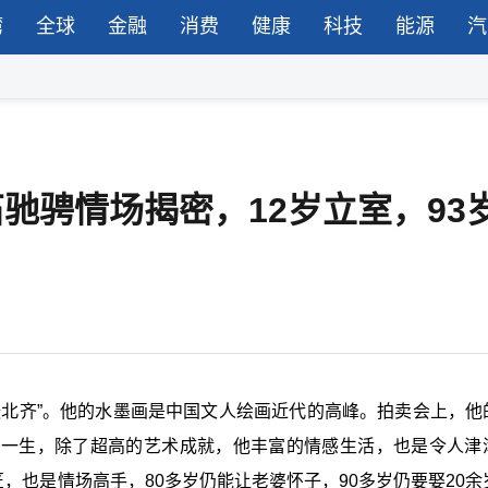
湾
全球
金融
消费
健康
科技
能源
汽
石驰骋情场揭密，12岁立室，93
张北齐”。他的水墨画是中国文人绘画近代的高峰。拍卖会上，他
的一生，除了超高的艺术成就，他丰富的情感生活，也是令人津
，也是情场高手，80多岁仍能让老婆怀子，90多岁仍要娶20余