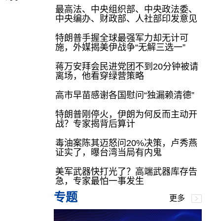
最高法、中央组织部、中央政法委、
中央编办、财政部、人社部印发意见
特朗普手握全球最强军力却无计可
施，外媒揭美伊战争“无解三选一”
蒋万安拜会民进党团不到20分钟被请
离场，他看穿绿营策略
高市早苗感谢各国慰问“独漏赖清德”
特朗普刚停火，伊朗为何反而主动开
战？专家揭背后算计
毒油案陈其迈怒问20%决策，卢秀燕
证实了，曝台湾当局有内鬼
美军武器快打光了？高端武器库存告
急，专家最怕一事发生
专题
更多