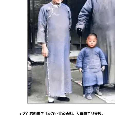
▲齐白石和妻子儿女在北京的合影，左侧妻子胡宝珠。