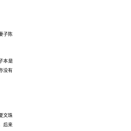
妻子陈
子本是
亦没有
夏文珠
，后来