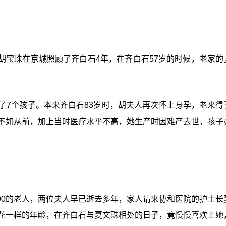
胡宝珠在京城照顾了齐白石4年，在齐白石57岁的时候，老家的
了7个孩子。本来齐白石83岁时，胡夫人再次怀上身孕，老来得
大不如从前，加上当时医疗水平不高，她生产时因难产去世，孩子
90的老人，两位夫人早已逝去多年，家人请来协和医院的护士长
是花一样的年龄，在齐白石与夏文珠相处的日子，竟慢慢喜欢上她