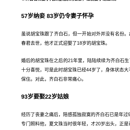
57岁纳妾 83岁仍令妻子怀孕
虽说胡宝珠跟了齐白石，但一开始对外并没有名份。
春君去世，他才正式迎娶了18岁的胡宝珠。
婚后的胡宝珠在之后的21年里，陆陆续续为齐白石生
十分喜悦，可是此时胡宝珠已经44岁了，身体状态
保住。对此，齐白石非常痛心。
93岁要娶22岁姑娘
经历了丧妻之痛后，陪感孤独寂寞的齐白石已是年过
专门照料他，夏文珠当时很年轻，才20岁出头，正