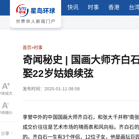
快讯
时事
香港
台
首页
>
时事
奇闻秘史 | 国画大师齐白
娶22岁姑娘续弦
发布时间：2025-01-11 08:58
享誉中外的中国国画大师齐白石，和张大千并称“南
成交价往往是艺术市场的晴雨表和风向标。齐白石
的。齐白石一生有3个伴侣，12位子女，他是画坛巨匠