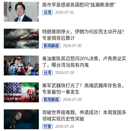
高市早苗感谢各国慰问“独漏赖清德”
台湾
2026-07-31
特朗普刚停火，伊朗为何反而主动开战？
专家揭背后算计
新闻解画
2026-07-30
毒油案陈其迈怒问20%决策，卢秀燕证实
了，曝台湾当局有内鬼
台湾
2026-07-28
美军武器快打光了？高端武器库存告急，
专家最怕一事发生
新闻解画
2026-07-28
攻破世界级难题、申遗成功！本周我国多
领域实现历史性突破
时事
2026-07-26