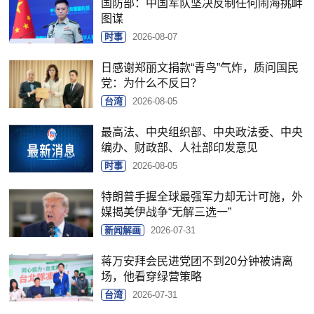
国防部：中国军队坚决反制任何闹海挑衅
图谋
时事
2026-08-07
日感谢郑丽文捐款“青鸟”气炸，质问国民
党：为什么不反日？
台湾
2026-08-05
最高法、中央组织部、中央政法委、中央
编办、财政部、人社部印发意见
时事
2026-08-05
特朗普手握全球最强军力却无计可施，外
媒揭美伊战争“无解三选一”
新闻解画
2026-07-31
蒋万安拜会民进党团不到20分钟被请离
场，他看穿绿营策略
台湾
2026-07-31