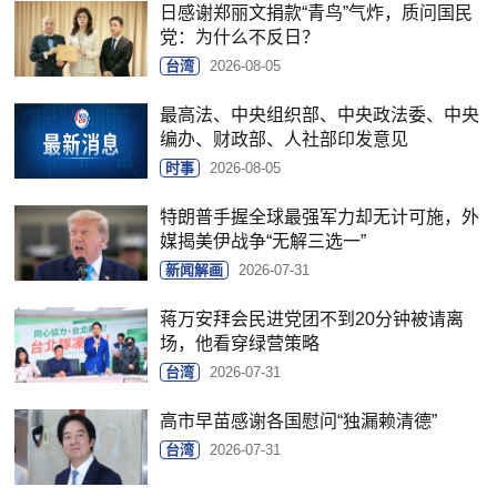
日感谢郑丽文捐款“青鸟”气炸，质问国民
党：为什么不反日？
台湾
2026-08-05
最高法、中央组织部、中央政法委、中央
编办、财政部、人社部印发意见
时事
2026-08-05
特朗普手握全球最强军力却无计可施，外
媒揭美伊战争“无解三选一”
新闻解画
2026-07-31
蒋万安拜会民进党团不到20分钟被请离
场，他看穿绿营策略
台湾
2026-07-31
高市早苗感谢各国慰问“独漏赖清德”
台湾
2026-07-31