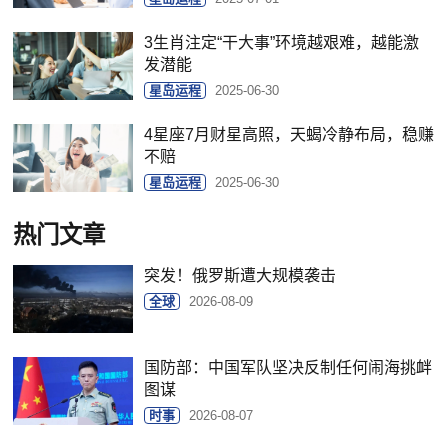
3生肖注定“干大事”环境越艰难，越能激
发潜能
星岛运程
2025-06-30
4星座7月财星高照，天蝎冷静布局，稳赚
不赔
星岛运程
2025-06-30
热门文章
突发！俄罗斯遭大规模袭击
全球
2026-08-09
国防部：中国军队坚决反制任何闹海挑衅
图谋
时事
2026-08-07