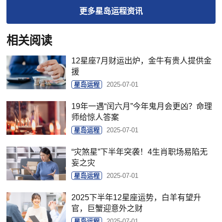
更多
星岛运程
资讯
相关阅读
12星座7月财运出炉，金牛有贵人提供金
援
星岛运程
2025-07-01
19年一遇“闰六月”今年鬼月会更凶？命理
师给惊人答案
星岛运程
2025-07-01
“灾煞星”下半年突袭！4生肖职场易陷无
妄之灾
星岛运程
2025-07-01
2025下半年12星座运势，白羊有望升
官，巨蟹迎意外之财
星岛运程
2025-07-01