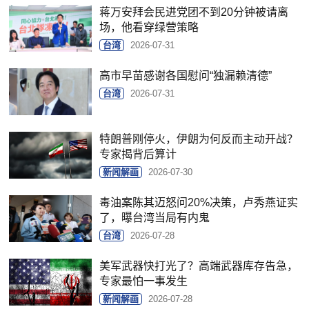
蒋万安拜会民进党团不到20分钟被请离
场，他看穿绿营策略
台湾
2026-07-31
高市早苗感谢各国慰问“独漏赖清德”
台湾
2026-07-31
特朗普刚停火，伊朗为何反而主动开战？
专家揭背后算计
新闻解画
2026-07-30
毒油案陈其迈怒问20%决策，卢秀燕证实
了，曝台湾当局有内鬼
台湾
2026-07-28
美军武器快打光了？高端武器库存告急，
专家最怕一事发生
新闻解画
2026-07-28