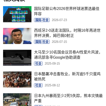
国际足联公布2026世界杯球迷票选最佳
阵容
国际-社会
2026-07-23
西班牙2-0送走法国队，时隔16年再进世
界杯决赛，姆巴佩0射正
国际-社会
2026-07-15
大马至少10名国会议员卷AI性爱片风波，
通讯部急寻Google协助调查
社会
2025-09-15
日本酷暑冲击畜牧业，新泻逾5千只蛋鸡
被热死
社会
2025-08-12
日本九州暴雨至少2死5失踪，熊本灾情最
严重