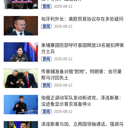
要闻
2025-08-12
匈牙利外长：美欧贸易协议存在多处疑问
要闻
2025-08-12
柬埔寨国防部呼吁泰国释放18名被扣押柬
方士兵
要闻
2025-08-12
传基辅准备对俄“割地”，特朗普：会尽量
帮乌讨回失土
要闻
2025-08-12
指俄正调动军队发动新进攻，泽连斯基：
没迹象显示普京准备停火
要闻
2025-08-12
泽连斯基与加、立两国领袖通话，强调乌