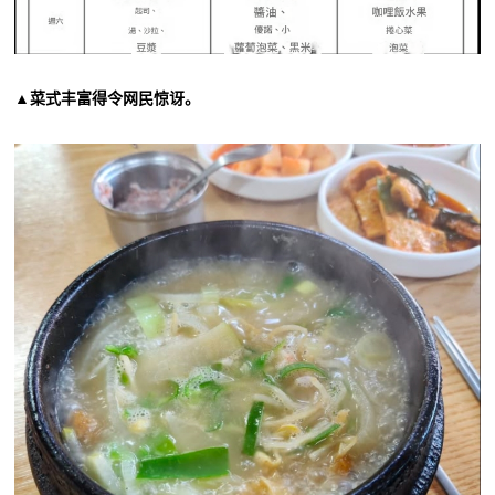
▲菜式丰富得令网民惊讶。