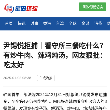
简体/繁體切換
首页
快讯
时事
香港
台湾
全球
金融
消费
尹锡悦拒捕｜看守所三餐吃什么？
有炒牛肉、辣鸡炖汤，网友狠批：
吃太好
2025-01-05 08:38
生成海报
韩国
首尔西部法院2024年12月31日对总统尹锡悦发布逮捕
令，至今第4天仍未能执行。网民好奇韩国看守所收容人的3
餐菜单，发现竟有饺子汤、解酒汤、炒牛肉、辣鸡炖汤等料