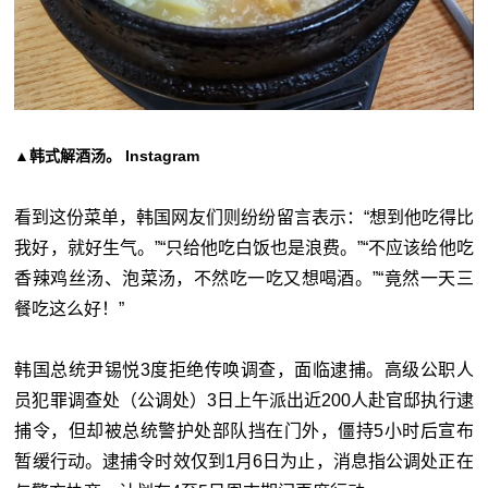
韩式解酒汤。 Instagram
▲
看到这份菜单，韩国网友们则纷纷留言表示：“想到他吃得比
我好，就好生气。”“只给他吃白饭也是浪费。”“不应该给他吃
香辣鸡丝汤、泡菜汤，不然吃一吃又想喝酒。”“竟然一天三
餐吃这么好！”
韩国
总统尹锡悦3度拒绝传唤调查，面临逮捕。高级公职人
员犯罪调查处（公调处）3日上午派出近200人赴官邸执行逮
捕令，但却被总统警护处部队挡在门外，僵持5小时后宣布
暂缓行动。逮捕令时效仅到1月6日为止，消息指公调处正在