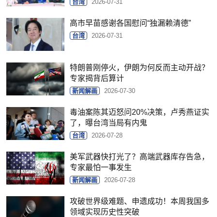
台湾
2026-07-31
高市早苗感谢各国慰问“独漏赖清德”
台湾
2026-07-31
特朗普刚停火，伊朗为何反而主动开战？
专家揭背后算计
新闻解画
2026-07-30
毒油案陈其迈怒问20%决策，卢秀燕证实
了，曝台湾当局有内鬼
台湾
2026-07-28
美军武器快打光了？高端武器库存告急，
专家最怕一事发生
新闻解画
2026-07-28
攻破世界级难题、申遗成功！本周我国多
领域实现历史性突破