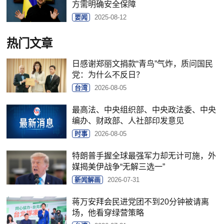
方需明确安全保障
要闻
2025-08-12
热门文章
日感谢郑丽文捐款“青鸟”气炸，质问国民
党：为什么不反日？
台湾
2026-08-05
最高法、中央组织部、中央政法委、中央
编办、财政部、人社部印发意见
时事
2026-08-05
特朗普手握全球最强军力却无计可施，外
媒揭美伊战争“无解三选一”
新闻解画
2026-07-31
蒋万安拜会民进党团不到20分钟被请离
场，他看穿绿营策略