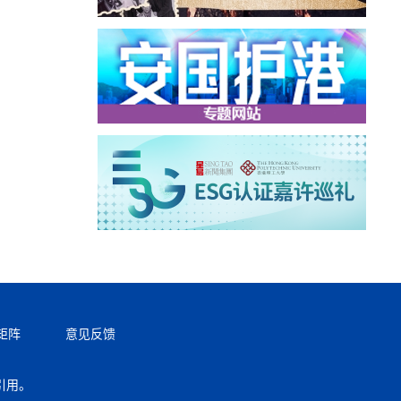
矩阵
意见反馈
引用。
返回顶部