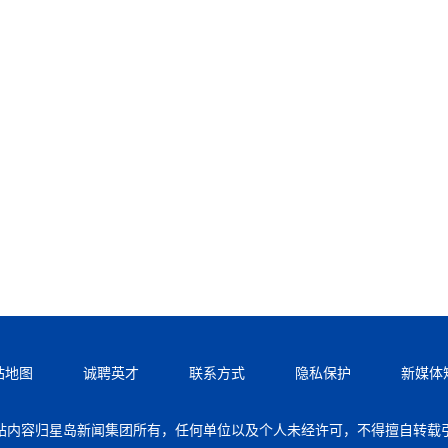
站地图
诚聘英才
联系方式
隐私保护
新媒体
站内容归星岛新闻集团所有，任何单位以及个人未经许可，不得擅自转载