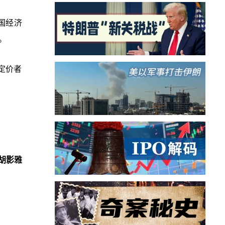
国经济
。
定价者
胡影雅