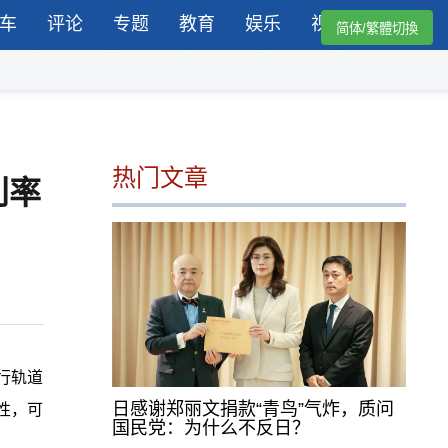
车
评论
专题
教育
娱乐
视频
简体/繁體切換
热门文章
利率
下行轨道
日感谢郑丽文捐款“青鸟”气炸，质问
性，可
国民党：为什么不反日？