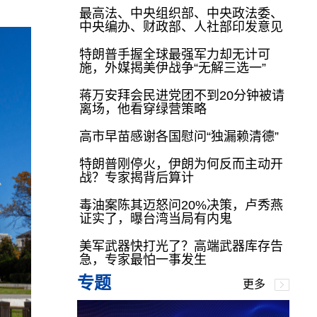
最高法、中央组织部、中央政法委、
中央编办、财政部、人社部印发意见
特朗普手握全球最强军力却无计可
施，外媒揭美伊战争“无解三选一”
蒋万安拜会民进党团不到20分钟被请
离场，他看穿绿营策略
高市早苗感谢各国慰问“独漏赖清德”
特朗普刚停火，伊朗为何反而主动开
战？专家揭背后算计
毒油案陈其迈怒问20%决策，卢秀燕
证实了，曝台湾当局有内鬼
美军武器快打光了？高端武器库存告
急，专家最怕一事发生
专题
更多