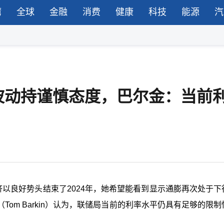
湾
全球
金融
消费
健康
科技
能源
汽
波动持谨慎态度，巴尔金：当前
美国经济以良好势头结束了2024年，她希望能看到显示通膨再次处于
om Barkin）认为，联储局当前的利率水平仍具有足够的限制