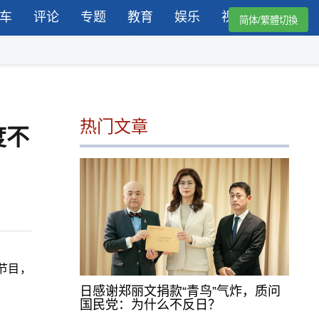
车
评论
专题
教育
娱乐
视频
简体/繁體切換
热门文章
度不
节目，
日感谢郑丽文捐款“青鸟”气炸，质问
国民党：为什么不反日？