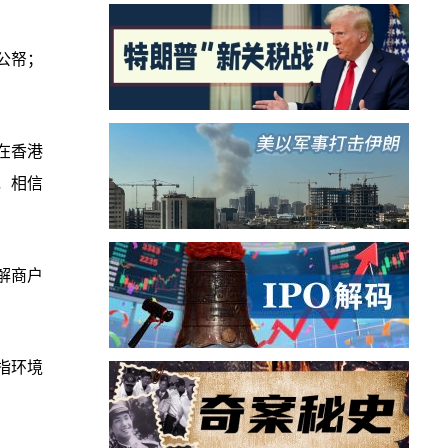
公帑；
在香港
，相信
解商户
指环境