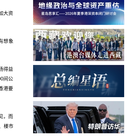
加大资
有想象
场得益
0间公
香港要
见，而
、楼市