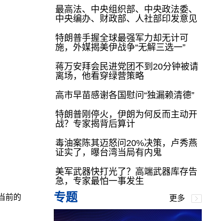
最高法、中央组织部、中央政法委、
中央编办、财政部、人社部印发意见
特朗普手握全球最强军力却无计可
施，外媒揭美伊战争“无解三选一”
蒋万安拜会民进党团不到20分钟被请
离场，他看穿绿营策略
高市早苗感谢各国慰问“独漏赖清德”
特朗普刚停火，伊朗为何反而主动开
战？专家揭背后算计
毒油案陈其迈怒问20%决策，卢秀燕
证实了，曝台湾当局有内鬼
美军武器快打光了？高端武器库存告
急，专家最怕一事发生
专题
当前的
更多