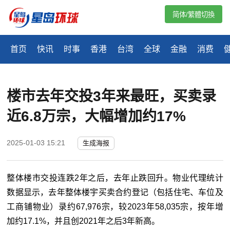
简体/繁體切換
首页
快讯
时事
香港
台湾
全球
金融
消费
楼市去年交投3年来最旺，买卖录
近6.8万宗，大幅增加约17%
2025-01-03 15:21
生成海报
整体楼市交投连跌
2
年之后，去年止跌回升。物业代理统计
数据显示，去年整体楼宇买卖合约登记（包括住宅、车位及
工商铺物业）录约
67,976
宗，较
2023
年
58,035
宗，按年增
加约
17.1%
，并且创
2021
年之后
3
年新高。