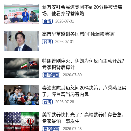
蒋万安拜会民进党团不到20分钟被请离
场，他看穿绿营策略
台湾
2026-07-31
高市早苗感谢各国慰问“独漏赖清德”
台湾
2026-07-31
特朗普刚停火，伊朗为何反而主动开战？
专家揭背后算计
新闻解画
2026-07-30
毒油案陈其迈怒问20%决策，卢秀燕证实
了，曝台湾当局有内鬼
台湾
2026-07-28
美军武器快打光了？高端武器库存告急，
专家最怕一事发生
新闻解画
2026-07-28