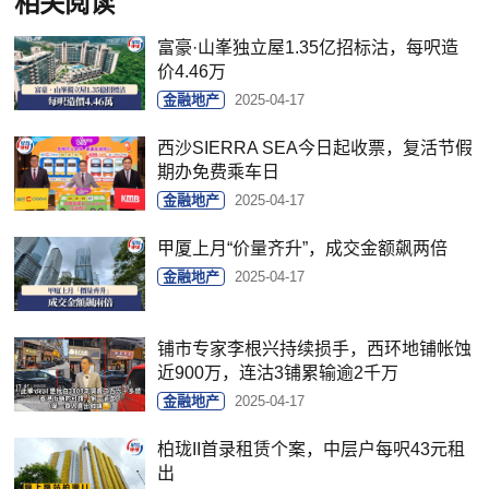
相关阅读
富豪·山峯独立屋1.35亿招标沽，每呎造
价4.46万
金融地产
2025-04-17
西沙SIERRA SEA今日起收票，复活节假
期办免费乘车日
金融地产
2025-04-17
甲厦上月“价量齐升”，成交金额飙两倍
金融地产
2025-04-17
铺市专家李根兴持续损手，西环地铺帐蚀
近900万，连沽3铺累输逾2千万
金融地产
2025-04-17
柏珑II首录租赁个案，中层户每呎43元租
出