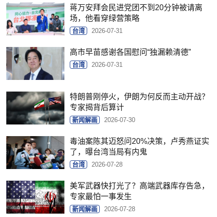
蒋万安拜会民进党团不到20分钟被请离
场，他看穿绿营策略
台湾
2026-07-31
高市早苗感谢各国慰问“独漏赖清德”
台湾
2026-07-31
特朗普刚停火，伊朗为何反而主动开战？
专家揭背后算计
新闻解画
2026-07-30
毒油案陈其迈怒问20%决策，卢秀燕证实
了，曝台湾当局有内鬼
台湾
2026-07-28
美军武器快打光了？高端武器库存告急，
专家最怕一事发生
新闻解画
2026-07-28