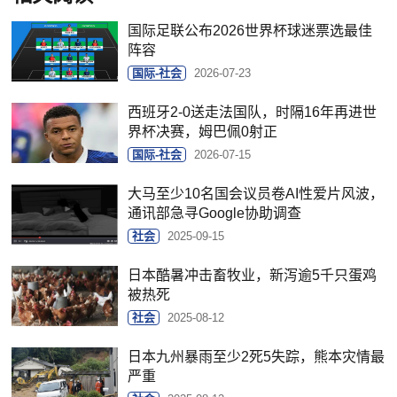
国际足联公布2026世界杯球迷票选最佳
阵容
国际-社会
2026-07-23
西班牙2-0送走法国队，时隔16年再进世
界杯决赛，姆巴佩0射正
国际-社会
2026-07-15
大马至少10名国会议员卷AI性爱片风波，
通讯部急寻Google协助调查
社会
2025-09-15
日本酷暑冲击畜牧业，新泻逾5千只蛋鸡
被热死
社会
2025-08-12
日本九州暴雨至少2死5失踪，熊本灾情最
严重