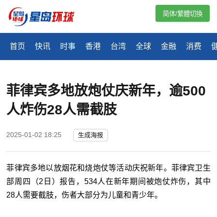
简体/繁體切換
首页
快讯
时事
香港
台湾
全球
金融
消费
菲律宾多地放炮仗庆新年，逾500
人炸伤28人需截肢
2025-01-02 18:25
生成海报
菲律宾多地以放烟花和烧炮仗等活动庆祝新年。菲律宾卫生
部周四（
2
日）报告，
534
人在新年期间被炮仗炸伤，其中
28
人需要截肢，伤者大部分为儿童和青少年。