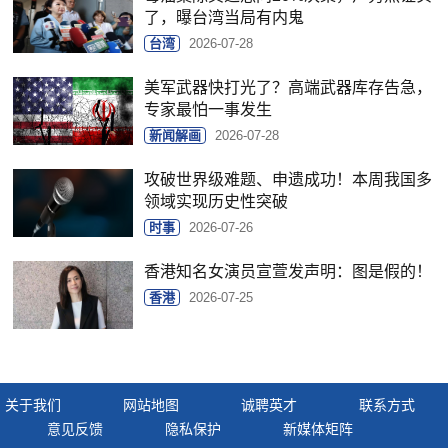
了，曝台湾当局有内鬼
台湾
2026-07-28
美军武器快打光了？高端武器库存告急，
专家最怕一事发生
新闻解画
2026-07-28
攻破世界级难题、申遗成功！本周我国多
领域实现历史性突破
时事
2026-07-26
香港知名女演员宣萱发声明：图是假的！
香港
2026-07-25
关于我们
网站地图
诚聘英才
联系方式
意见反馈
隐私保护
新媒体矩阵