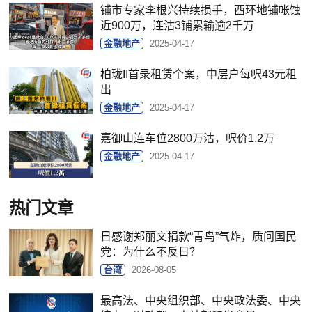
铺市专家李根兴持续损手，西环地铺帐蚀
近900万，连沽3铺累输逾2千万
金融地产
2025-04-17
柏珑II首录租赁个案，中层户每呎43元租
出
金融地产
2025-04-17
嘉御山连车位2800万沽，呎价1.2万
金融地产
2025-04-17
热门文章
日感谢郑丽文捐款“青鸟”气炸，质问国民
党：为什么不反日？
台湾
2026-08-05
最高法、中央组织部、中央政法委、中央