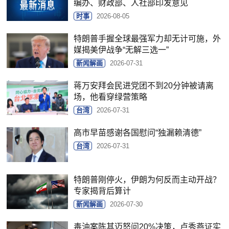
编办、财政部、人社部印发意见
时事
2026-08-05
特朗普手握全球最强军力却无计可施，外
媒揭美伊战争“无解三选一”
新闻解画
2026-07-31
蒋万安拜会民进党团不到20分钟被请离
场，他看穿绿营策略
台湾
2026-07-31
高市早苗感谢各国慰问“独漏赖清德”
台湾
2026-07-31
特朗普刚停火，伊朗为何反而主动开战？
专家揭背后算计
新闻解画
2026-07-30
毒油案陈其迈怒问20%决策，卢秀燕证实