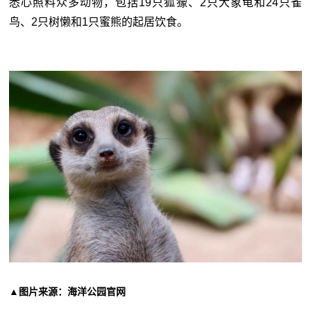
悉心照料众多动物，包括19只狐獴、2只大象龟和24只雀
鸟、2只树懒和1只蜜熊的起居饮食。
▲图片来源：海洋公园官网