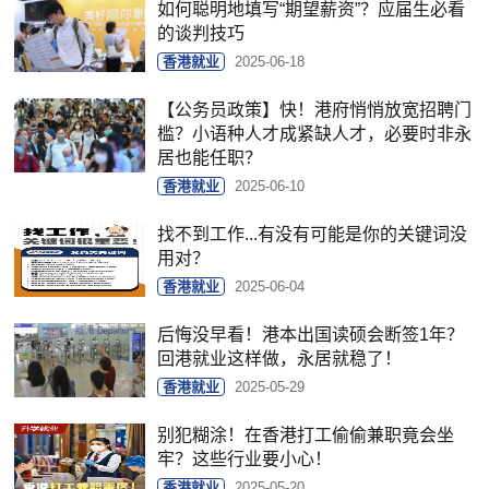
如何聪明地填写“期望薪资”？应届生必看
的谈判技巧
香港就业
2025-06-18
【公务员政策】快！港府悄悄放宽招聘门
槛？小语种人才成紧缺人才，必要时非永
居也能任职？
香港就业
2025-06-10
找不到工作...有没有可能是你的关键词没
用对？
香港就业
2025-06-04
后悔没早看！港本出国读硕会断签1年？
回港就业这样做，永居就稳了！
香港就业
2025-05-29
别犯糊涂！在香港打工偷偷兼职竟会坐
牢？这些行业要小心！
香港就业
2025-05-20