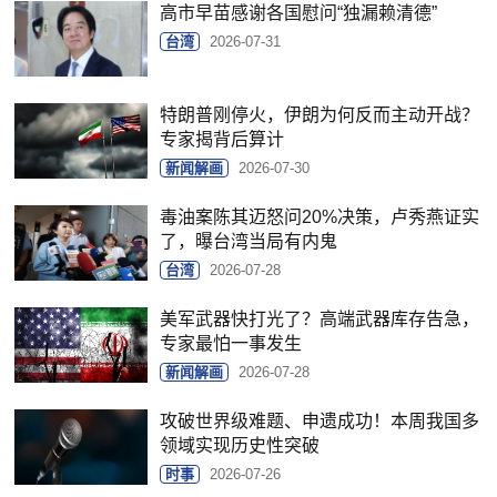
高市早苗感谢各国慰问“独漏赖清德”
台湾
2026-07-31
特朗普刚停火，伊朗为何反而主动开战？
专家揭背后算计
新闻解画
2026-07-30
毒油案陈其迈怒问20%决策，卢秀燕证实
了，曝台湾当局有内鬼
台湾
2026-07-28
美军武器快打光了？高端武器库存告急，
专家最怕一事发生
新闻解画
2026-07-28
攻破世界级难题、申遗成功！本周我国多
领域实现历史性突破
时事
2026-07-26