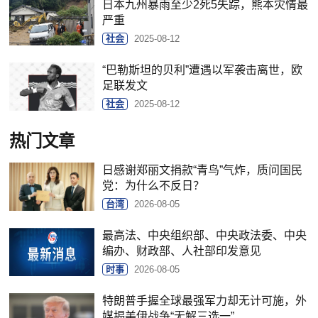
日本九州暴雨至少2死5失踪，熊本灾情最
严重
社会
2025-08-12
“巴勒斯坦的贝利”遭遇以军袭击离世，欧
足联发文
社会
2025-08-12
热门文章
日感谢郑丽文捐款“青鸟”气炸，质问国民
党：为什么不反日？
台湾
2026-08-05
最高法、中央组织部、中央政法委、中央
编办、财政部、人社部印发意见
时事
2026-08-05
特朗普手握全球最强军力却无计可施，外
媒揭美伊战争“无解三选一”