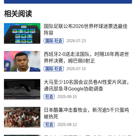
相关阅读
国际足联公布2026世界杯球迷票选最佳
阵容
国际-社会
2026-07-23
西班牙2-0送走法国队，时隔16年再进世
界杯决赛，姆巴佩0射正
国际-社会
2026-07-15
大马至少10名国会议员卷AI性爱片风波，
通讯部急寻Google协助调查
社会
2025-09-15
日本酷暑冲击畜牧业，新泻逾5千只蛋鸡
被热死
社会
2025-08-12