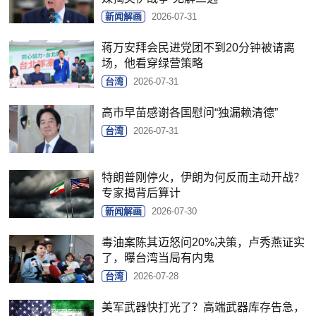
新闻解画
2026-07-31
蒋万安拜会民进党团不到20分钟被请离
场，他看穿绿营策略
台湾
2026-07-31
高市早苗感谢各国慰问“独漏赖清德”
台湾
2026-07-31
特朗普刚停火，伊朗为何反而主动开战？
专家揭背后算计
新闻解画
2026-07-30
毒油案陈其迈怒问20%决策，卢秀燕证实
了，曝台湾当局有内鬼
台湾
2026-07-28
美军武器快打光了？高端武器库存告急，