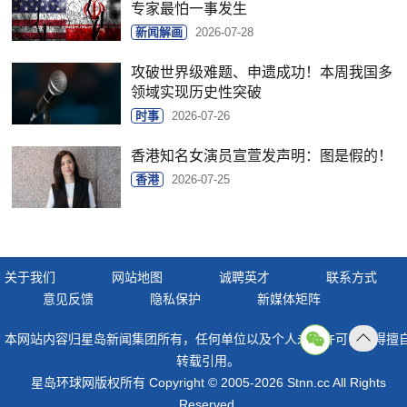
专家最怕一事发生
新闻解画
2026-07-28
攻破世界级难题、申遗成功！本周我国多
领域实现历史性突破
时事
2026-07-26
香港知名女演员宣萱发声明：图是假的！
香港
2026-07-25
关于我们
网站地图
诚聘英才
联系方式
意见反馈
隐私保护
新媒体矩阵
本网站内容归星岛新闻集团所有，任何单位以及个人未经许可，不得擅
返回
转载引用。
顶部
星岛环球网版权所有 Copyright © 2005-2026 Stnn.cc All Rights
Reserved.