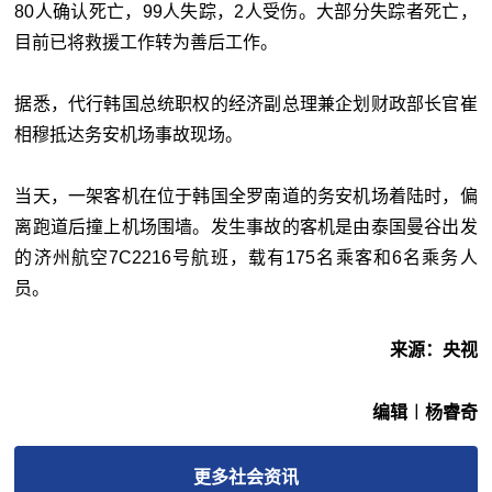
80人确认死亡，99人失踪，2人受伤。大部分失踪者死亡，
目前已将救援工作转为善后工作。
据悉，代行韩国总统职权的经济副总理兼企划财政部长官崔
相穆抵达务安机场事故现场。
当天，一架客机在位于韩国全罗南道的务安机场着陆时，偏
离跑道后撞上机场围墙。发生事故的客机是由泰国曼谷出发
的济州航空7C2216号航班，载有175名乘客和6名乘务人
员。
来源：央视
编辑︱杨睿奇
更多
社会
资讯