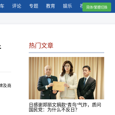
车
评论
专题
教育
娱乐
视频
简体/繁體切換
热门文章
折
牌及商
日感谢郑丽文捐款“青鸟”气炸，质问
国民党：为什么不反日？