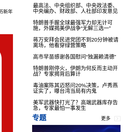
最高法、中央组织部、中央政法委、
中央编办、财政部、人社部印发意见
历新年
特朗普手握全球最强军力却无计可
施，外媒揭美伊战争“无解三选一”
蒋万安拜会民进党团不到20分钟被请
离场，他看穿绿营策略
高市早苗感谢各国慰问“独漏赖清德”
特朗普刚停火，伊朗为何反而主动开
战？专家揭背后算计
毒油案陈其迈怒问20%决策，卢秀燕
证实了，曝台湾当局有内鬼
美军武器快打光了？高端武器库存告
急，专家最怕一事发生
专题
更多