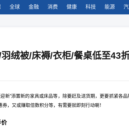
湾
全球
金融
消费
健康
科技
能源
汽
羽绒被/床褥/衣柜/餐桌低至43
旧迎新”添置新的家具或床品等，除要赶及送货期，更要抓紧各品
惠券，又或赚取倍数积分等，有需要就即刻行动喇！
半价