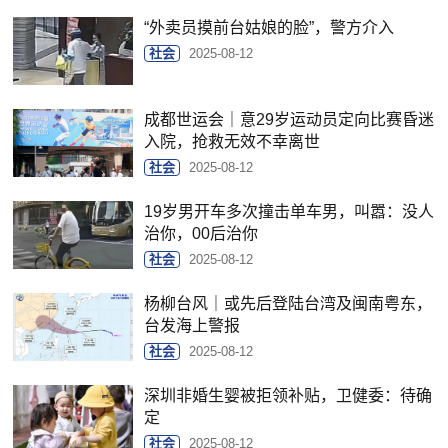
“外卖员摸前台姑娘的脸”，警方介入
社会
2025-08-12
成都世运会｜意29岁运动员定向比赛昏迷
入院，抢救无效不幸离世
社会
2025-08-12
19岁男开车多次撞击单车男，叫嚣：没人
治你，00后治你
社会
2025-08-12
杨柳台风｜或先后登陆台湾及闽南粤东，
台发海上警报
社会
2025-08-12
深圳非婚生婴被拒领补贴，卫健委：待确
定
社会
2025-08-12