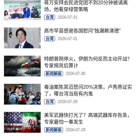
蒋万安拜会民进党团不到20分钟被请离
场，他看穿绿营策略
台湾
2026-07-31
高市早苗感谢各国慰问“独漏赖清德”
台湾
2026-07-31
特朗普刚停火，伊朗为何反而主动开战？
专家揭背后算计
新闻解画
2026-07-30
毒油案陈其迈怒问20%决策，卢秀燕证实
了，曝台湾当局有内鬼
台湾
2026-07-28
美军武器快打光了？高端武器库存告急，
专家最怕一事发生
新闻解画
2026-07-28