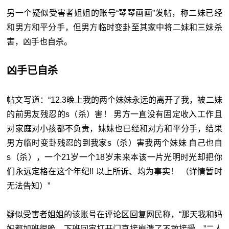
另一个疑似受害者姐姐的账号“琴琴画画”发帖，称二妹已经
和男方和平分手，但男方临时变卦至其家中将二妹和三妹杀
害，凶手也自杀。
凶手已自杀
帖文写道：“12.3晚上我的两个妹妹永远的离开了我，被二妹
的前男友残忍的s（杀）害！ 男方一直没有固定收入工作且
对家庭对小孩都不负责，妹妹也已经和对方和平分手，结果
男方临时变卦残忍的到我家s（杀）害我两个妹妹 自己也自
s（杀），一个21岁一个18岁未来本该一片光明时光却把你
们永远定格在这个年纪!! 以上所诉、均为事实！ （详情暂时
无法告知）”
疑似受害者姐姐的该账号在评论区回复网民称，“那天我和妈
妈都加班很晚，下班回家打开门直接崩溃了不敢接受。”二人