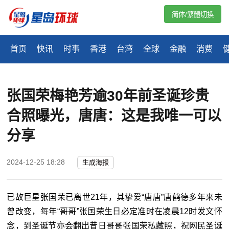
简体/繁體切換
首页
快讯
时事
香港
台湾
全球
金融
消费
张国荣梅艳芳逾30年前圣诞珍贵
合照曝光，唐唐：这是我唯一可以
分享
2024-12-25 18:28
生成海报
已故巨星张国荣已离世21年，其挚爱“唐唐”唐鹤德多年来未
曾改变，每年“哥哥”张国荣生日必定准时在凌晨12时发文怀
念，到圣诞节亦会翻出昔日哥哥张国荣私藏照，祝网民圣诞