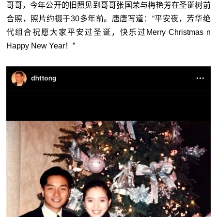
哥哥，今年公开的旧照见到哥哥张国荣与梅艳芳在圣诞树前
合照，照片约摄于30多年前。唐唐写道：“平安夜，芳华绝
代组合祝愿大家平安过圣诞，快乐过Merry Christmas n
Happy New Year！”