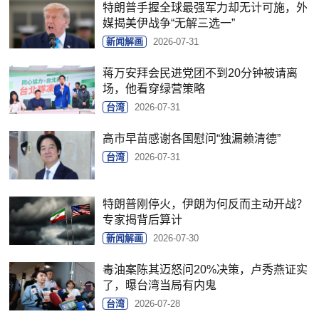
特朗普手握全球最强军力却无计可施，外
媒揭美伊战争“无解三选一”
新闻解画
2026-07-31
蒋万安拜会民进党团不到20分钟被请离
场，他看穿绿营策略
台湾
2026-07-31
高市早苗感谢各国慰问“独漏赖清德”
台湾
2026-07-31
特朗普刚停火，伊朗为何反而主动开战？
专家揭背后算计
新闻解画
2026-07-30
毒油案陈其迈怒问20%决策，卢秀燕证实
了，曝台湾当局有内鬼
台湾
2026-07-28