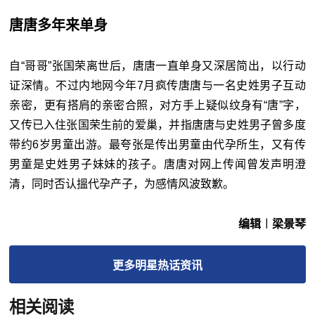
唐唐多年来单身
自“哥哥”张国荣离世后，唐唐一直单身又深居简出，以行动
证深情。不过内地网今年7月疯传唐唐与一名史姓男子互动
亲密，更有搭肩的亲密合照，对方手上疑似纹身有“唐”字，
又传已入住张国荣生前的爱巢，并指唐唐与史姓男子曾多度
带约6岁男童出游。最夸张是传出男童由代孕所生，又有传
男童是史姓男子妹妹的孩子。唐唐对网上传闻曾发声明澄
清，同时否认搵代孕产子，为感情风波致歉。
编辑︱梁景琴
更多
明星热话
资讯
相关阅读