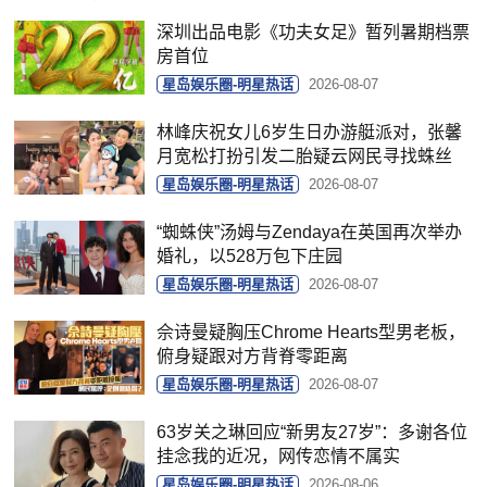
深圳出品电影《功夫女足》暂列暑期档票
房首位
星岛娱乐圈-明星热话
2026-08-07
林峰庆祝女儿6岁生日办游艇派对，张馨
月宽松打扮引发二胎疑云网民寻找蛛丝
星岛娱乐圈-明星热话
2026-08-07
“蜘蛛侠”汤姆与Zendaya在英国再次举办
婚礼，以528万包下庄园
星岛娱乐圈-明星热话
2026-08-07
佘诗曼疑胸压Chrome Hearts型男老板，
俯身疑跟对方背脊零距离
星岛娱乐圈-明星热话
2026-08-07
63岁关之琳回应“新男友27岁”：多谢各位
挂念我的近况，网传恋情不属实
星岛娱乐圈-明星热话
2026-08-06