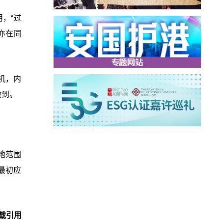
，“过
亦在同
机，内
做到。
地范围
最初应
载引用