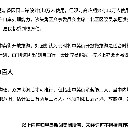
莲塘香园围口岸设计供3万人使用，但现时高峰期会有10万人使用
提升口岸处理能力。沙头角区乡事委员会主席、北区区议员李冠洪
，居民都感到很方便。
中英街开放旅游。刘国勳认为现时将中英街开放做旅游是适合时
划，由“团进团出”到自由行，会比较易追踪，技术上亦会更易
数百人
沟通，双方协调后才可推行，但指出中英街承载能力大，当中内
地范围，估计每日有两至三万人。他预期如日后香港开放旅游，
以上内容归星岛新闻集团所有，未经许可不得擅自转