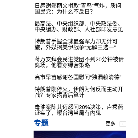
日感谢郑丽文捐款“青鸟”气炸，质问
国民党：为什么不反日？
最高法、中央组织部、中央政法委、
中央编办、财政部、人社部印发意见
特朗普手握全球最强军力却无计可
施，外媒揭美伊战争“无解三选一”
蒋万安拜会民进党团不到20分钟被请
离场，他看穿绿营策略
高市早苗感谢各国慰问“独漏赖清德”
特朗普刚停火，伊朗为何反而主动开
战？专家揭背后算计
毒油案陈其迈怒问20%决策，卢秀燕
证实了，曝台湾当局有内鬼
专题
更多