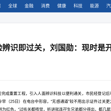
湾
全球
金融
消费
健康
科技
能源
汽
脸辨识即过关，刘国勋：现时是
日前完成重置工程，引入人面辨识科技以便利通关，市民经登记后
今早（25日）在电台中形容，“无感通道”较不用出示证件过关更
为红色，“过咗关都唔觉，听讲就连孖生兄弟都分得出，都几犀