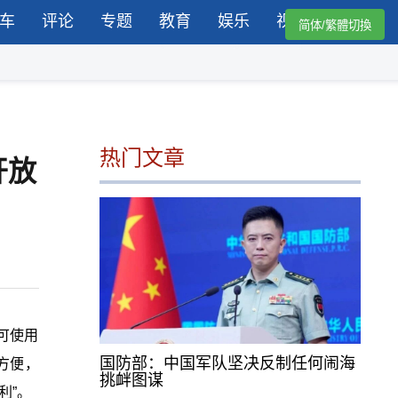
车
评论
专题
教育
娱乐
视频
简体/繁體切換
热门文章
开放
可使用
国防部：中国军队坚决反制任何闹海
方便，
挑衅图谋
利”。