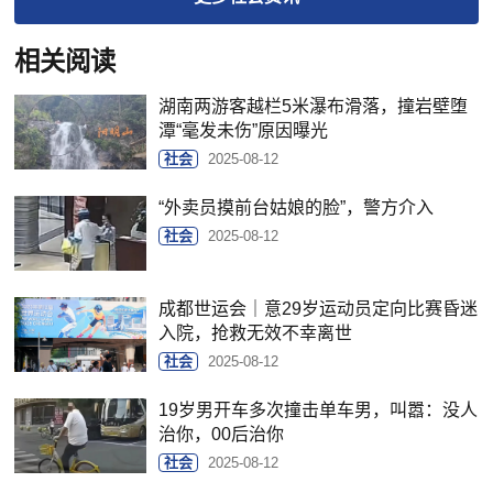
相关阅读
湖南两游客越栏5米瀑布滑落，撞岩壁堕
潭“毫发未伤”原因曝光
社会
2025-08-12
“外卖员摸前台姑娘的脸”，警方介入
社会
2025-08-12
成都世运会｜意29岁运动员定向比赛昏迷
入院，抢救无效不幸离世
社会
2025-08-12
19岁男开车多次撞击单车男，叫嚣：没人
治你，00后治你
社会
2025-08-12