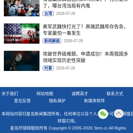
了，曝台湾当局有内鬼
台湾
2026-07-28
美军武器快打光了？高端武器库存告急，
专家最怕一事发生
新闻解画
2026-07-28
攻破世界级难题、申遗成功！本周我国多
领域实现历史性突破
时事
2026-07-26
关于我们
网站地图
诚聘英才
联系方式
意见反馈
隐私保护
新媒体矩阵
本网站内容归星岛新闻集团所有，任何单位以及个人未经许可，不得擅
返回
转载引用。
顶部
星岛环球网版权所有 Copyright © 2005-2026 Stnn.cc All Rights