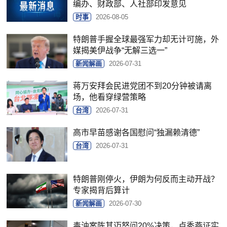
编办、财政部、人社部印发意见
时事
2026-08-05
特朗普手握全球最强军力却无计可施，外
媒揭美伊战争“无解三选一”
新闻解画
2026-07-31
蒋万安拜会民进党团不到20分钟被请离
场，他看穿绿营策略
台湾
2026-07-31
高市早苗感谢各国慰问“独漏赖清德”
台湾
2026-07-31
特朗普刚停火，伊朗为何反而主动开战？
专家揭背后算计
新闻解画
2026-07-30
毒油案陈其迈怒问20%决策，卢秀燕证实