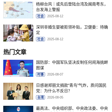
杨柳台风｜或先后登陆台湾及闽南粤东，
台发海上警报
社会
2025-08-12
深圳非婚生婴被拒领补贴，卫健委：待确
定
社会
2025-08-12
热门文章
国防部：中国军队坚决反制任何闹海挑衅
图谋
时事
2026-08-07
日感谢郑丽文捐款“青鸟”气炸，质问国民
党：为什么不反日？
台湾
2026-08-05
最高法、中央组织部、中央政法委、中央